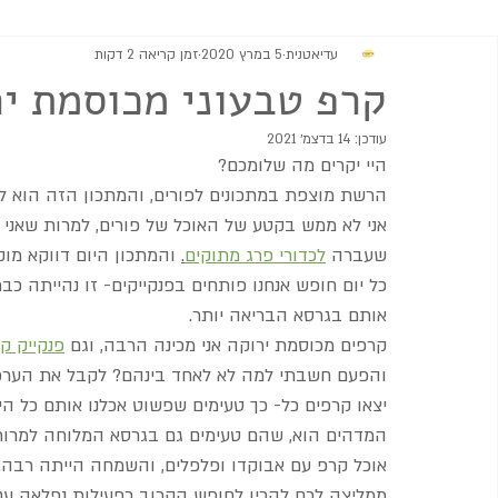
עדיאטנית
5 במרץ 2020
זמן קריאה 2 דקות
מתוקים
גבינות וממרחים
מרקים
סלטים ותוספות
קרפ טבעוני מכוסמת יר
עודכן:
14 בדצמ׳ 2021
היי יקרים מה שלומכם?
הרשת מוצפת במתכונים לפורים, והמתכון הזה הוא ל
אני לא ממש בקטע של האוכל של פורים, למרות שאני 
שעברה 
לכדורי פרג מתוקים
.
 והמתכון היום דווקא מו
כל יום חופש אנחנו פותחים בפנקייקים- זו נהייתה כבר מ
אותם בגרסא הבריאה יותר. 
קרפים מכוסמת ירוקה אני מכינה הרבה, וגם 
פנקייק קי
והפעם חשבתי למה לא לאחד בינהם? לקבל את הערכים
יצאו קרפים כל- כך טעימים שפשוט אכלנו אותם כל היו
המדהים הוא, שהם טעימים גם בגרסא המלוחה למרות 
אוכל קרפ עם אבוקדו ופלפלים, והשמחה הייתה רבה.
ממליצה לכם להכין לחופש הקרוב כפעילות נפלאה עם ה