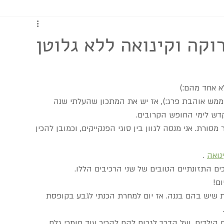
כתבות ומדריכים
וקה וקינואה ללא גלוטן
א אחד מהם:)
ממש אוהבת פרג:), אז יש את המתכון שהעלתי שנה 
קדש לימי החופש הקרובים.
סורת. אני מנסה לגוון בין סוגי הפנקייקים, וכמובן להכין 
נואה
 .
 התזונתיים הטובים של שני הרכיבים הללו.
ם!
שיש בהם בננה. אז יום למחרת הכנתי לגבע בקופסת 
ילדים, ועל הדרך לגרום להם להכיר עוד חומרי גלם 