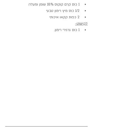
1 כוס קרם קוקוס 18% שומן ומעלה
1/2 כוס מיץ רימון טבעי
2 כפות קקאו איכותי
לקישוט-
1 כוס גרגירי רימון.