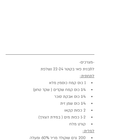
-מצרכים-
לתבנית פאי בקוטר 22-24 נשלפת
לתחתית-
1 כוס קמח כוסמין מלא
1/4 כוס קמח שקדים ( שקד טחון)
1/4 כוס אבקת סוכר
1/4 כוס שמן זית
2 כפות קקאו
1-2 כפות מים ( במידת הצורך)
קורט מלח
למלית-
200 גרם שוקולד מריר 60% ומעלה