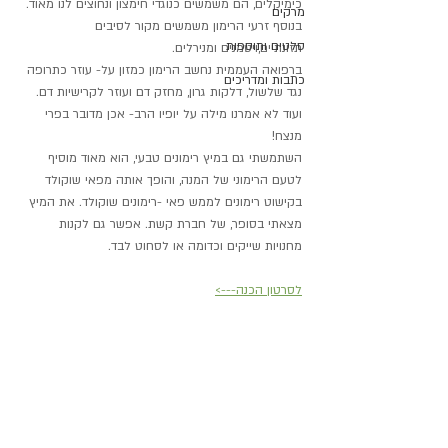
כימיקלים, הם משמשים כנוגדי חימצון ונחוצים לנו מאוד. 
מרקים
בנוסף זרעי הרימון משמשים מקור לסיבים 
סלטים ותוספות
תזונתיים,ויטמנים ומנירלים.
ברפואה העממית נחשב הרימון כמזון על- עוזר כתרופה 
כתבות ומדריכים
נגד שלשול, דלקות גרון, מחזק דם ועוזר לקרישיות דם.
ועוד לא אמרנו מילה על יופיו הרב- אכן מדובר בפרי 
מנצח!
השתמשתי גם במיץ רימונים טבעי, הוא מאוד מוסיף 
לטעם הרימוני של המנה, והופך אותה מפאי שוקולד 
בקישוט רימונים לממש פאי -רימונים שוקולד. את המיץ 
מצאתי בסופר, של חברת קשת. אפשר גם לקנות 
מחנויות שייקים וכדומה או לסחוט לבד. 
לסרטון הכנה--->