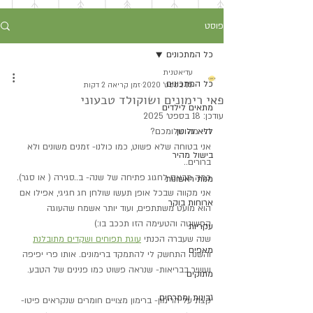
פוסט
כל המתכונים
עדיאטנית
כל המתכונים
15 בספט׳ 2020
זמן קריאה 2 דקות
פאי רימונים ושוקולד טבעוני
מתאים לילדים
עודכן:
18 בספט׳ 2025
ללא גלוטן
היי מה שלומכם?
אני בטוחה שלא פשוט, כמו כולנו- זמנים משונים ולא 
בישול מהיר
ברורים..
כמה מבאס לחגוג פתיחה של שנה- ב..סגירה ( או סגר).
מנות ראשונות
אני מקווה שבכל אופן תעשו שולחן חג חגיגי, אפילו אם 
ארוחות בוקר
הוא מועט משתתפים, ועוד יותר אשמח שהעוגה 
הפשוטה והטעימה הזו תככב בו:)
עקריות
שנה שעברה הכנתי 
עוגת תפוחים ושקדים מתובלנת
מאפים
והשנה התחשק לי להתמקד ברימונים. אותו פרי יפיפה 
ועשיר בבריאות- שנראה פשוט כמו פנינים של הטבע.
מתוקים
גבינות וממרחים
קצת על הרימון- ברימון מצויים חומרים שנקראים פיטו- 