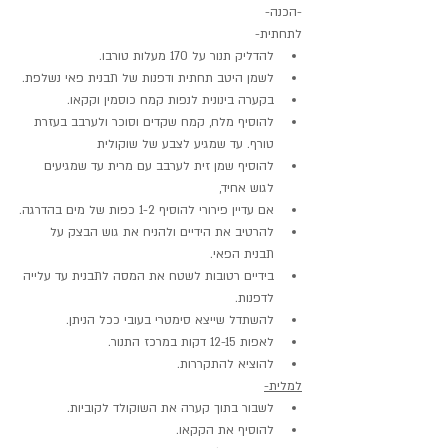
-הכנה-
לתחתית-
להדליק תנור על 170 מעלות טורבו.
לשמן היטב תחתית ודפנות של תבנית פאי נשלפת.
בקערה בינונית לנפות קמח כוסמין וקקאו.
להוסיף מלח, קמח שקדים וסוכר ולערבב בעזרת 
טורף. עד שמגיע לצבע של שוקולית
להוסיף שמן זית לערבב עם מרית עד שמגיעים 
לגוש אחיד,
אם עדיין פירורי להוסיף 1-2 כפות של מים בהדרגה.
להרטיב את הידיים ולהניח את גוש הבצק על 
תבנית הפאי.
בידיים רטובות לשטח את המסה לתבנית עד עלייה 
לדפנות.
להשתדל שייצא סימטרי בעובי ככל הניתן.
לאפות 12-15 דקות במרכז התנור.
להוציא להתקררות.
למלית-
לשבור בתוך קערה את השוקולד לקוביות.
להוסיף את הקקאו.