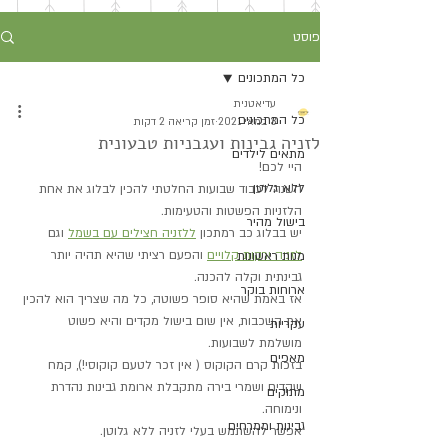
פוסט
כל המתכונים
עדיאטנית
כל המתכונים
3 במאי 2021
זמן קריאה 2 דקות
לזניה גבינות ועגבניות טבעונית
מתאים לילדים
היי לכם!
ללא גלוטן
השנה לכבוד שבועות החלטתי להכין לבלוג את אחת 
הלזניות הפשטות והטעימות.
בישול מהיר
יש בבלוג כב רמתכון 
ללזניה חצילים עם בשמל
 וגם 
לזניה ירקות קלויים
 והפעם רציתי שהיא תהיה יותר 
מנות ראשונות
גבינתית וקלה להכנה.
ארוחות בוקר
אז באמת שהיא סופר פשוטה, כל מה שצריך הוא להכין 
את השכבות, אין שום בישול מקדים והיא פשוט 
עקריות
מושלמת לשבועות.
מאפים
בזכות קרם הקוקוס ( אין זכר לטעם קוקוסי!), קמח 
שקדים ושמרי בירה מתקבלת ארומת גבינות נהדרת 
מתוקים
ונימוחה.
גבינות וממרחים
אפשר להשתמש בעלי לזניה ללא גלוטן.