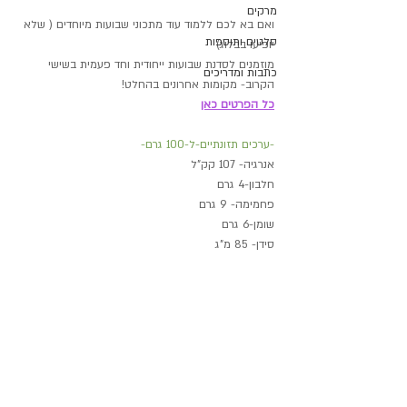
מרקים
ואם בא לכם ללמוד עוד מתכוני שבועות מיוחדים ( שלא 
סלטים ותוספות
יופיעו בבלוג)
מוזמנים לסדנת שבועות ייחודית וחד פעמית בשישי 
כתבות ומדריכים
הקרוב- מקומות אחרונים בהחלט!
כל הפרטים כאן
-ערכים תזונתיים-ל-100 גרם-
אנרגיה- 107 קק"ל
חלבון-4 גרם
פחמימה- 9 גרם
שומן-6 גרם
סידן- 85 מ"ג