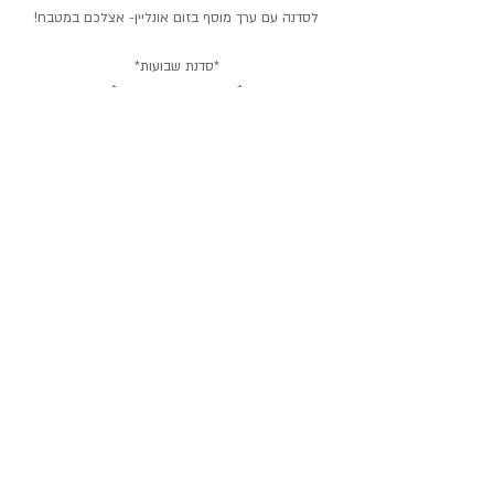
לסדנה עם ערך מוסף בזום אונליין- אצלכם במטבח!
*סדנת שבועות*
*סדנת נשנשוים בריאים*
*סדנת קטניות או לא להיות*
*סדנת העיקרית הטבעונית*
*סדנת בישול בריא יומיומי*
הפרטים כאן 