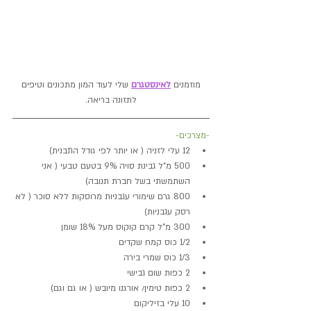
 מוזמנים 
לאינסטגרם
 שלי לעוד המון מתכונים וטיפים 
לתזונה בריאה.
-מצרכים-
12 עלי לזניה ( או יותר לפי גודל התבנית)
500 מ"ל גבינת סויה 9% בטעם טבעי ( אני 
השתמשתי בשל חברת תנובה)
800 גרם שימורי עגבניות מרוסקות ללא סוכר ( לא 
רסק עגבניות)
300 מ"ל קרם קוקוס מעל 18% שומן
1/2 כוס קמח שקדים
1/3 כוס שמרי בירה
2 כפות שום גבישי
2 כפות טימין/ אורגנו מיובש ( או גם וגם)
10 עלי בזיליקום