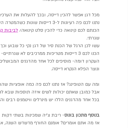
מכל דגן אפשר להכין דייסה, ובכך להעלות את הערכים 
נתנו לכם פה רעיונות ל-3 דייסות 
הכנתם לכם קינואה כדי להכין סלט קינואה/ 
לביבות קי
שגרתי.
עשו לכן הרגל של הכנת סיר של דגן נקי כל שבוע וכך ת
הכנו לכם 3 דייסות מטריפות ממרכיבים לא שגרתיים- קינואה/ דוחן וכוסמת ירוקה.
העקרון דומה- מוסיפים לכל אחד מהדגנים המבושלים
ונוצר הפלא הנקרא דייסה.
ומה עם הטופינג? אז נתנו לכם פה כמה אופציות שהו
אבל כמובן שאתם יכולות לשים איזה תוספות שבא לכן
בכל אחד מהדגנים הללו יש מינרלים וויטמנים רבים וה
בנוסף מתכון בונוס
- ריבת צ'יה שמכינות בשתי דקות 
אז מה אתם אומרים? אומנם החורף מדשדש השנה, אבל 