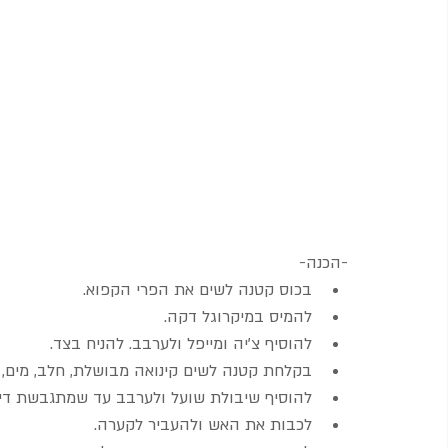
-הכנה-
בכוס קטנה לשים את הפרי הקפוא.
להמיס במיקרוגל דקה.
להוסיף צ'יה ומייפל ולערבב. להניח בצד.
בקלחת קטנה לשים קינואה מבושלת, חלב, מים, קינמון ולבשל ע
להוסיף שיבולת שועל ולערבב עד שמתגבשת דייסה ( עו
לכבות את האש ולהעביר לקערה.