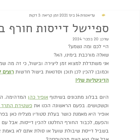
עדיאטנית
14 בינו׳ 2021
זמן קריאה 3 דקות
מתוקים
גבינות וממרחים
מרקים
סלטים ותוספות
ספיישל דייסות חורף ב
עודכן:
20 בפבר׳ 2024
היי לכם ומה נשמע?
שאלה מורכבת בימינו, הא?
אני משתדלת למצוא זמן ליצירה ובישול, כי זה מה שמ
וכמובן להכין לכן תוכן וסדנאות בישול חדשות 
רוצים 
הדיגיטליות שלי!
היום בבלוג מתכונים בשיתוף 
אופיר כהן
 המדהימה. הכ
וקשקושים. בפעם הראשונה הכנו את 
פשטידת התרד ה
אופיר היא מאמנת כושר בעלת סטודיו מצליח כאן בפר
והפעם, לכבוד החורף החלטנו להכין דייסות. אבל עם ט
בשביל דייסת שיבולת שועל או סולת אתם לא באמת צרי
אבל אולי נצא קצת מהקופסה?