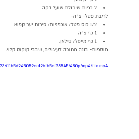
2 כפות שיבולת שועל דקה.
לריבת פטל- צ'יה-
1/2 כוס פטל/ אוכמניות/ פירות יער קפוא
1 כף צ'יה 
1 כף מייפל/ סילאן.
תוספות- בננה חתוכה לעיגולים, שבבי קוקוס קלוי.
6d623611b5d245059ccf2bfb5cf28545/480p/mp4/file.mp4