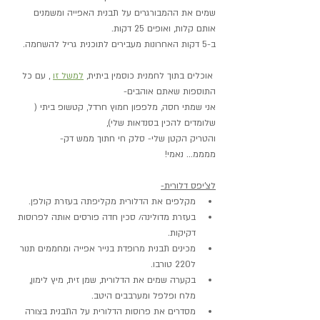
שמים את ההמבורגרים על תבנית האפייה ומשמנים 
אותם קלות, ואופים 25 דקות.
ב-5 דקות האחרונות מעבירים לתוכנית גריל להשחמה.
 אוכלים בתוך לחמנית כוסמין ביתית, 
למשל זו
 , עם כל 
התוספות שאתם אוהבים- 
אני שמתי חסה, מלפפון חמוץ חרדל, קטשופ ביתי ( 
שלומדים להכין בסנדאות שלי), 
והטריק הקטן שלי- סלק חי חתוך ממש דק-
ממממ... נאמי!
לצ'יפס דלורית-
מקלפים את הדלורית מקליפתה בעזרת קולפן.
בעזרת מדולינה/ סכין חדה פורסים אותה לפרוסות 
דקיקות.
מכינים תבנית מרופדת בנייר אפייה ומחממים תנור 
ל220 טורבו.
בקערה שמים את הדלורית, שמן זית, מיץ לימון, 
מלח ופלפל ומערבבים היטב.
מסדרים את פרוסות הדלורית על התבנית בצורה 