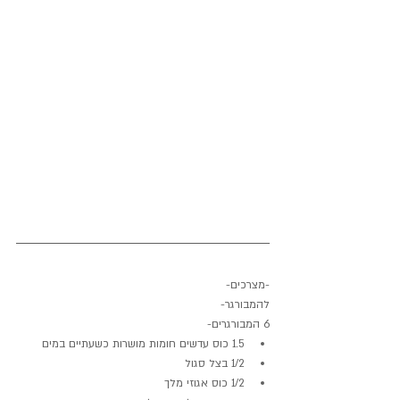
-מצרכים-
להמבורגר-
6 המבורגרים-
1.5 כוס עדשים חומות מושרות כשעתיים במים
1/2 בצל סגול
1/2 כוס אגוזי מלך