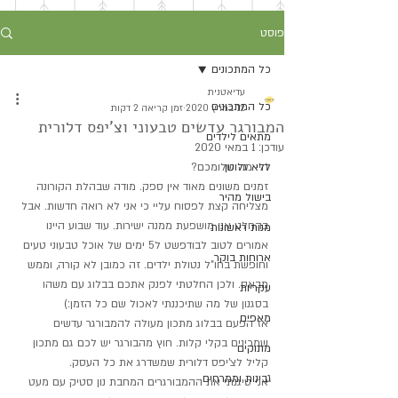
פוסט
כל המתכונים
עדיאטנית
כל המתכונים
12 במרץ 2020
זמן קריאה 2 דקות
המבורגר עדשים טבעוני וצ'יפס דלורית
מתאים לילדים
עודכן:
1 במאי 2020
ללא גלוטן
היי מה שלומכם?
זמנים משונים מאוד אין ספק. מודה שבהלת הקורונה 
בישול מהיר
מצליחה קצת לפסוח עליי כי אני לא רואה חדשות. אבל 
בהחלט אני מושפעת ממנה ישירות. עוד שבוע היינו 
מנות ראשונות
אמורים לטוב לבודפשט ל5 ימים של אוכל טבעוני טעים 
ארוחות בוקר
וחופשת בחו"ל נטולת ילדים. זה כמובן לא קורה, וממש 
מבאס. ולכן החלטתי לפנק אתכם בבלוג עם משהו 
עקריות
בסגנון של מה שתיכננתי לאכול שם כל הזמן:)
מאפים
אז הפעם בבלוג מתכון מעולה להמבורגר עדשים 
שמכינים בקלי קלות. חוץ מהבורגר יש לכם גם מתכון 
מתוקים
קליל לצ'יפס דלורית שמשדרג את כל העסק. 
גבינות וממרחים
אני טיגנתי את ההמבורגרים המחבת נון סטיק עם מעט 