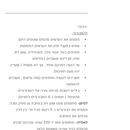
-הכנה-
להמבורגר-
מסננים את העדשים מהמים שוטפים היטב.
שמים במעבד מזון את העדשים המסוננות.
מוסיפים בצל, אגוזי מלך, פטרוזיליה, שמן זית, 
סויה, תבלינים ומעבדים בפולסים
עד הגעה למרקם אחיד , אך לא משחה ( שעדיין 
יהיו מעט חתיכות)
מעבירים לקערה ומוסיפים קמח עדשים , מעבדים 
להטמעה.
בידיים רטובות מכינים צורה של המבורגרים 
מהעיסה ( יוצאים כ-6 המבורגרים בינוניים).
לטיגון-
 מחממים מעט שמן זית במחבת נון סטיק טובה.
מגטנים את הבורגרים כ-3 דקות מכל צד. בין לבין 
מכסים את המחבת.
לאפייה- 
מחממים תנור ל-220 טורבו ומכינים תבנית 
מרופדת בנייר אפייה משומנת קלות.