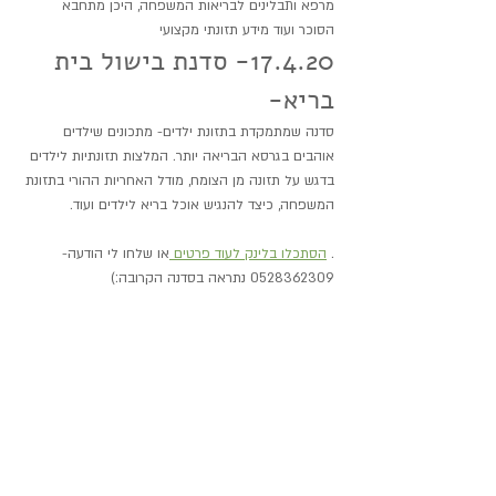
מרפא ותבלינים לבריאות המשפחה, היכן מתחבא 
הסוכר ועוד מידע תזונתי מקצועי
17.4.20- סדנת בישול בית 
בריא-
סדנה שמתמקדת בתזונת ילדים- מתכונים שילדים 
אוהבים בגרסא הבריאה יותר. המלצות תזונתיות לילדים 
בדגש על תזונה מן הצומח, מודל האחריות ההורי בתזונת 
המשפחה, כיצד להנגיש אוכל בריא לילדים ועוד.
. 
הסתכלו בלינק לעוד פרטים 
או שלחו לי הודעה- 
0528362309 נתראה בסדנה הקרובה:)
עדי
מתאים לילדים
עקריות