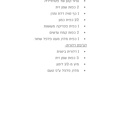
צרור קטן של פטרוזיליה
2 כפות שמן זית
1 כף סויה דלת נתרן
1/2 כפית כמון
1 כפית פפריקה מעושנת
2 כפות קמח עדשים
1 כפית מלח, מעט פלפל שחור.
לצ'יפס דלורית-
1 דלורית בינונית
3 כפות שמן זית 
מיץ מ-1/2 לימון
מלח, פלפל ע"פ טעם