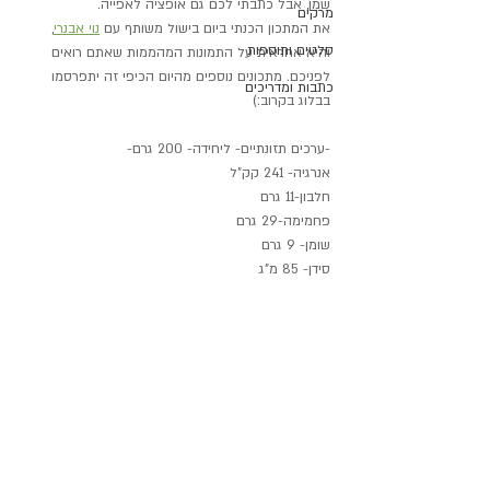
שמן, אבל כתבתי לכם גם אופציה לאפייה.
מרקים
את המתכון הכנתי ביום בישול משותף עם 
נוי אבנרי
, 
סלטים ותוספות
והיא אחראית על התמונות המהממות שאתם רואים 
לפניכם. מתכונים נוספים מהיום הכיפי זה יתפרסמו 
כתבות ומדריכים
בבלוג בקרוב:)
-ערכים תזונתיים- ליחידה- 200 גרם-
אנרגיה- 241 קק"ל
חלבון-11 גרם
פחמימה-29 גרם
שומן- 9 גרם
סידן- 85 מ"ג