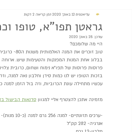
עדיאטנית
12 באוק׳ 2020
זמן קריאה 2 דקות
מתוקים
גבינות וממרחים
מרקים
סלטים ותוספות
גראטן תפו"א, טופו וכר
עודכן:
28 באוק׳ 2020
היי מה שלומכם?
טוב זוכרים את
בבלוג אחת המנות המפנקות והטעימות שיש. ארוחה ב
פרוסות פרוסות של תפו"א נימוח ושחום, כרובית צלויה
בזכות הטופו יש לנו כמות סידן וחלבון נאה למנה, וז
עכשיו מתחילה עונת הכרוביות, וזה בול הזמן למנה כ
מזמינה אתכן להצטרף אליי למגוון
סדנאות הבישול בז
-ערכים תזונתיים- למנה 256 גרם למנה (כ-10 מנות)-
אנרגיה- 282 קק"ל
חלבון-12 גרם