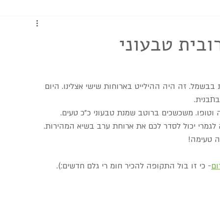
כתבות ומדריכים
ובית טבעוני
 המנה האלמותית משנות ה80- כרובית בבשמל. זה היה ההילייט בארוחות שישי אצלינו. היום 
תבנית.
 וטופו. משכשכים ברוטב שמנת טבעוני כ"כ טעים.
ה לגמרי יכול לסדר לכם את ארוחת ערב בשיא המהירות.
ה טעימה!
ום
- כי זו בול התקופה להכיר חומ רי גלם חדשים:).