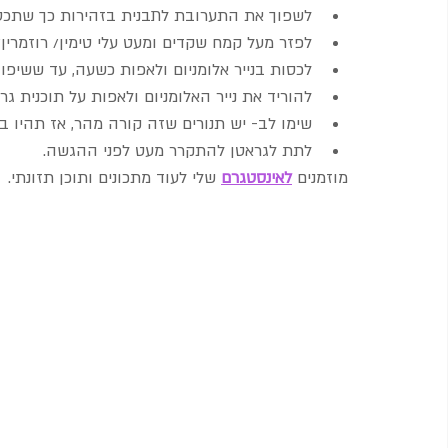
לשפוך את התערובת לתבנית בזהירות כך שתכס
לפזר מעל קמח שקדים ומעט עלי טימין/ רוזמרין/ 
לכסות בנייר אלומניום ולאפות כשעה, עד ששיפוד
להוריד את נייר האלומניום ולאפות על תוכנית גריל עוד 5-7 דקות כדי ליצ
שימו לב- יש תנורים שזה קורה מהר, אז תהיו ב
לתת לגראטן להתקרר מעט לפני ההגשה.
מוזמנים 
לאינסטגרם
 שלי לעוד מתכונים ותוכן תזונתי.