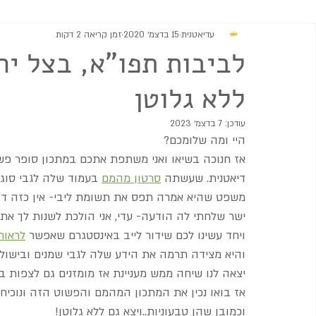
עדיאטנית
15 בדצמ׳ 2020
זמן קריאה 2 דקות
מתוקים
גבינות וממרחים
מרקים
סלטים ותוספות
לביבות תפו"א, בצל ירו
ללא גלוטן
עודכן:
7 בדצמ׳ 2023
היי ומה שלומכם?
אז חנוכה בשיאו ואני משתפת אתכם במתכון סופר פשו
דיאטנית. שעשתה 
סרטון מהמם
 בעמוד שלה לגבי סוגי
משפט שהיא אמרה תפס את תשומת ליבי- אין כזה דב
ישר שלחתי לה הודעה- עדי, אני הולכת לשנות לך את
ויחד עשינו לכם שידור לייב באינסטגרם שאפשר 
לראות
והיא מצידה תרמה את הידע שלה לגבי שמנים ובישול 
יצאה לנו שיחה ממש מעניינת אז מומזנים גם לצפות בל
אז בואו נכין את המתכון המהמם והפשוט הזה ונוכיח כ
וכמובן שהן טבעוניות..ויצא גם ללא גלוטן! 