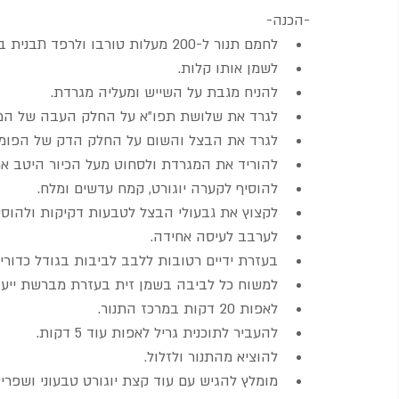
-הכנה-
לחמם תנור ל-200 מעלות טורבו ולרפד תבנית בנייר אפייה.
לשמן אותו קלות.
להניח מגבת על השייש ומעליה מגרדת.
לגרד את שלושת תפו"א על החלק העבה של המגרד
לגרד את הבצל והשום על החלק הדק של הפומפ
להוריד את המגרדת ולסחוט מעל הכיור היטב את
להוסיף לקערה יוגורט, קמח עדשים ומלח.
לקצוץ את גבעולי הבצל לטבעות דקיקות ולהוסי
לערבב לעיסה אחידה.
בעזרת ידיים רטובות ללבב לביבות בגודל כדורי 
למשוח כל לביבה בשמן זית בעזרת מברשת ייעוד
לאפות 20 דקות במרכז התנור.
להעביר לתוכנית גריל לאפות עוד 5 דקות.
להוציא מהתנור ולזלול.
מומלץ להגיש עם עוד קצת יוגורט טבעוני ושפריץ 