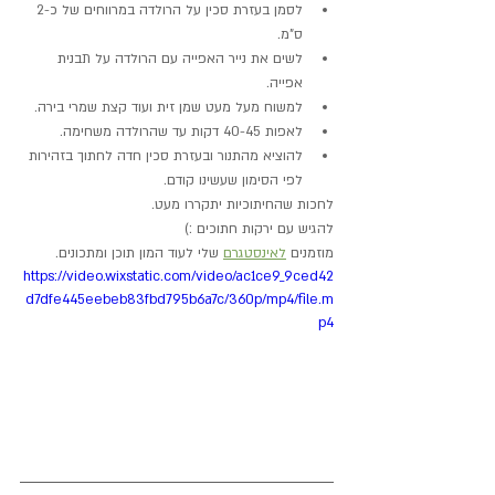
לסמן בעזרת סכין על הרולדה במרווחים של כ-2 
ס"מ.
לשים את נייר האפייה עם הרולדה על תבנית 
אפייה.
למשוח מעל מעט שמן זית ועוד קצת שמרי בירה.
לאפות 40-45 דקות עד שהרולדה משחימה.
להוציא מהתנור ובעזרת סכין חדה לחתוך בזהירות 
לפי הסימון שעשינו קודם.
לחכות שהחיתוכיות יתקררו מעט.
להגיש עם ירקות חתוכים :)
מוזמנים 
לאינסטגרם
 שלי לעוד המון תוכן ומתכונים.
https://video.wixstatic.com/video/ac1ce9_9ced42
d7dfe445eebeb83fbd795b6a7c/360p/mp4/file.m
p4