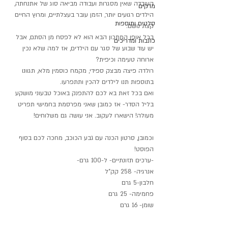
העובדה שאין מסגרות ועבודה מביאה סוג של אתנחתה, 
מרקים
הילדים רגועים יותר, הזמן עובר בעצלתיים, ומרוץ החיים 
סלטים ותוספות
קצת נושם.
בכל אופן המתכון הבא הוא לא לפסח מן הסתם, אבל 
כתבות ומדריכים
יש עוד שבוע של סגר עם הילדים, אז למה שלא נכין 
ארוחה טעימה וכיפית?
רולדה פיצה מבצק ספידי, מקמח כוסמין מלא, תגוונו 
בתוספות תנו לילדים להכין ותתפרעו.
ואם בכל זאת בא לכם להתפנק באוכל טבעוני מושקע 
בליל הסדר- אז כמובן שאני מפרסמת בחמישי תפריט 
מעולה! הישארו לעקוב. אני עושה גם משלוחים!
וכמובן, סרטון הכנה עם גבע הכוכב, מחכה לכם בסוף 
הפוסט!
-ערכים תזונתיים- ל-100 גרם-
אנרגיה- 258 קק"ל
חלבון-5 גרם
פחמימה- 25 גרם
שומן- 16 גרם