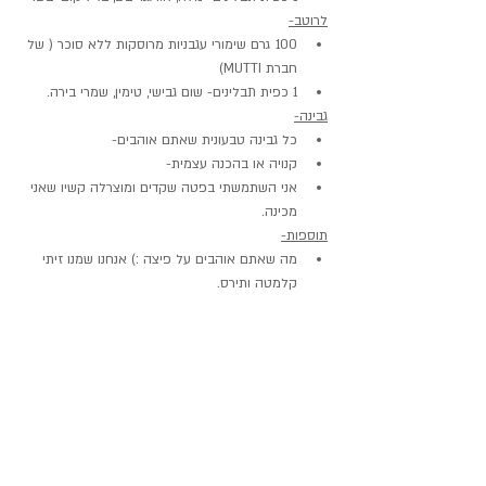
לרוטב-
100 גרם שימורי עגבניות מרוסקות ללא סוכר ( של 
חברת MUTTI)
1 כפית תבלינים- שום גבישי, טימין, שמרי בירה.
גבינה-
כל גבינה טבעונית שאתם אוהבים-
קנויה או בהכנה עצמית-
אני השתמשתי בפטה שקדים ומוצרלה קשיו שאני 
מכינה.
תוספות-
מה שאתם אוהבים על פיצה :) אנחנו שמנו זיתי 
קלמטה ותירס.