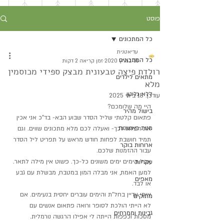
פוסט
כל המתכונים
עדיאטנית
כל המתכונים
31 במרץ 2020
זמן קריאה 2 דקות
רולדת פיצה טבעונית מבצק ספידי מכוסמין
מתאים לילדים
מלא
ללא גלוטן
עודכן:
18 ביוני 2025
היי מה שלומכם?
בישול מהיר
פתאום קלטתי שליל הסדר שבוע הבא- בד"כ אני אכין 
מנות ראשונות
את הבלוג לכך- ואעלה לכם מלא מתכונים שווים. וגם 
תמיד חושבת לפחות חודש מראש על תפריט ליל הסדר 
ארוחות בוקר
עבור ההזמנות שלכם.
אבל הימים ימים משונים כל-כך. פשוט אין מילה לתאר.
עקריות
למען האמת, אני מבלה המון במטבח, מבשלת עם גבע 
מאפים
או לבד.
איתי עדיין בחל"ת והימים עוברים יחסית בנעימים. אם 
מתוקים
לא הייתי הולכת לסופר ורואה פתאום אנשים עם 
גבינות וממרחים
מסכות וכפפות הייתה לי אפילו הרגשה נורמלית.