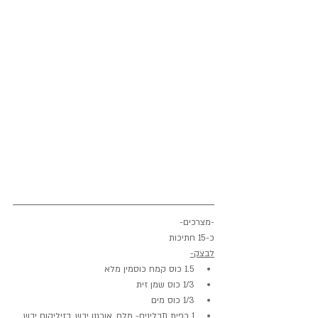
-מצרכים-
כ-15 חתיכות
לבצק-
1.5 כוס קמח כוסמין מלא
1/3 כוס שמן זית
1/3 כוס מים
1 כפית תבלינים- מלח, אורגנו יבש, בזיליקום יבש.