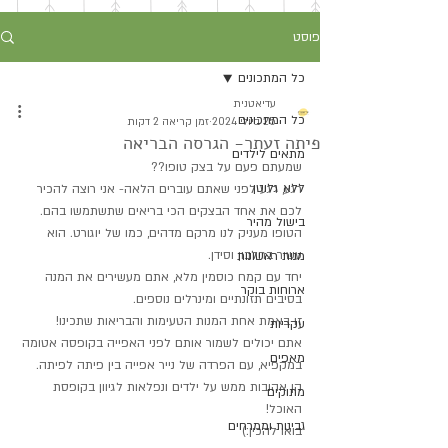
פוסט
כל המתכונים
עדיאטנית
כל המתכונים
25 ביולי 2024
זמן קריאה 2 דקות
פיתה זעתר- הגרסה הבריאה
מתאים לילדים
שמעתם פעם על בצק טופו??
ללא גלוטן
רגע, רגע לפני שאתם עוברים הלאה- אני רוצה להכיר 
לכם את אחד הבצקים הכי בריאים שתשתמשו בהם.
בישול מהיר
הטופו מעניק לנו מרקם מדהים, כמו של יוגורט. הוא 
עשיר בחלבון וסידן.
מנות ראשונות
יחד עם קמח כוסמין מלא, אתם מעשירים את המנה 
ארוחות בוקר
בסיבים תזונתיים ומינרלים נוספים.
זו באמת אחת המנות הטעימות והבריאות שתכינו!
עקריות
אתם יכולים לשמור אותם לפני האפייה בקופסה אטומה 
מאפים
במקפיא, עם הפרדה של נייר אפייה בין פיתה לפיתה.
הן אהובות ממש על ילדים ונפלאות לגיוון בקופסת 
מתוקים
האוכל!
גבינות וממרחים
בואו להכין:)