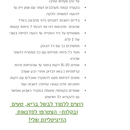
על 170 מעלות טורבו.
בקערה קטנה מערבבים זעתר עם שמן זית עד 
להגעה למשחה חלקה.
בידיים רטובות לוקחים כדור מהבצק בגודל 
שרוצים- מהכמות הזו אני הכנתי 7 פיתות קטנות.
משטחים על נייר האפייה עד הגעה לפיתה בעובי 
של 2 ס"מ.
ממשיכים כך עם כל הבצק.
מעל כל פיתה מורחים עם כף מממרח הזעתר 
שהכנו.
אופים 15-20 דקות בתנור עד שהפיתות נהיות 
קריספיות ( בואו לבדוק אחרי רבע שעה)
נותנים לפיתות מעט להתקרר ואוכלים עם ירקות 
חתוכים/ סלט קצוץ/ טחינה/ לאבנה ועוד.
שומרים בקופסה אטומה במקרר כשבוע ואפשר 
גם להקפיא ל3 חודשים.
רוצים ללמוד לבשל בריא, טעים 
ובקלות- הצטרפו לסדנאות 
הדיגיטליות שלי!