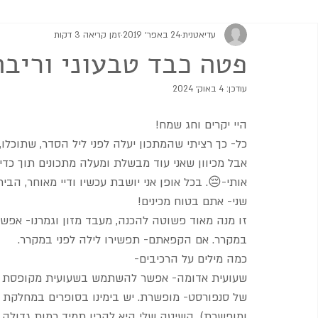
עדיאטנית
24 באפר׳ 2019
זמן קריאה 3 דקות
מתוקים
גבינות וממרחים
מרקים
סלטים ותוספות
פטה כבד טבעוני וריבת
עודכן:
4 באוק׳ 2024
היי יקרים וחג שמח!
כל- כך רציתי שהמתכון יעלה לפני ליל הסדר, שתוכלו,
אבל מכיוון שאני עוד מבשלת ומעלה מתכונים תוך כד
אותי-😔. בכל אופן אני יושבת עכשיו ודיי מאוחר, הבי
שני- אתם בטוח מכינים!
זו מנה מאוד פשוטה להכנה, מעבד מזון וגמרנו- אפש
במקרר. אם הקפאתם- תפשירו לילה לפני במקרר.
כמה מילים על הרכיבים- 
שעועית אדומה- אפשר להשתמש בשעועית מקופסת שי
של סנפורסט- מופשרת. יש בימינו בסופרים במחלקת 
ומופשרת). השיטה שלי היא להכין תמיד כמות גדולה של