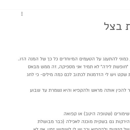
כתבות ומדריכים
 בצל
 כמוני להתענג על הטעמים המיוחדים כל כך של המנה הזו.. 
י "חופשת לידה" לא תמיד אני מספיקה, זה ממש מבאס 
ת שקט ויש לי הזדמנות לכתוב לכם כמה מילים- כי לחג 
ר להכין אותה מראש ולהקפיא והיא נשמרת עד שבוע 
מורים (שטופה היטב) או קפואה
הירקות גם בשקית מוכנה לאכילה (כבר מבושלת 
 קטניות ולהקפיא וכך יש לי לשימוש זמין. אני לא 