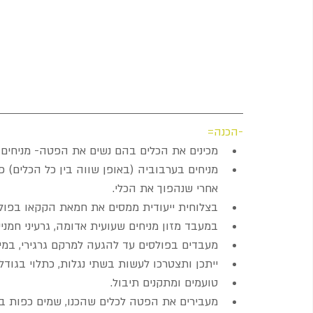
-הכנה=
מכינים את הכלים בהם נשים את הפטה- מניחים על
מניחים בערבוביה (באופן שווה בין כל הכלים) פ
אחרי שנהפוך את הכלי.   
בצלוחית ייעודית ממסים את חמאת הקקאו בפולסים של 20 שניות במיקרוגל כדי 
במעבד מזון מניחים שעועית אדומה, גרעיני חמני
מעבדים בפולסים עד להגעה למרקם גרגירי, במיד
ייתכן ותצטרכו לעשות בשתי נגלות, כתלוי בגודל
טועמים ומתקנים תיבול.  
מעבירים את הפטה לכלים שהכנו, שמים כפות בע