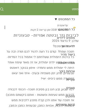
פוסט
כל המתכונים
עדיאטנית
כל המתכונים
25 בדצמ׳ 2019
זמן קריאה 2 דקות
לביבות גזר ובטטה אפויות- טבעוניות
מתאים לילדים
עודכן:
9 בדצמ׳ 2024
ללא גלוטן
היי מה שלומכם?
חנוכה שמח!!  קודם כל רוצה להגיד לכם תודה רבה על 
בישול מהיר
כל ברכות היומולדת ששלחתם לי אתמול בכל המדיות- 
כידוע אני ממש ילדת יומולדת, אז זה מאוד שימח אותי! 
מנות ראשונות
היתה לי יומולדת ממש נחמדה- אימון בבוקר, דואנטס 
ארוחות בוקר
טבעוניים, סרט, זמן משפחה ובערב- איתי ואני יצאנו 
למסעדה ממש כיפית- יאיי! 
עקריות
מאפים
לפני שבוע, גבע חגג בגן מסיבת חנוכה- הכנתי לכבודה 
לביבות ממש טעימות ופשוטות - ואתם ביקשתם מתכון:) 
מתוקים
אז חנוכה עוד אתנו ולכן קבלו מתכון ללביבות ממש 
גבינות וממרחים
פשוטות להכנה, אפויות כמובן, טבעוניות כמובן וכמובן.