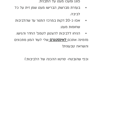
פונג ומעכו מעט על התבנית.
בעזרת מברשת, הברישו מעט שמן זית על כל 
לביבה.
אפו כ-20 דקות במרכז התנור עד שהלביבות 
שחומות מעט.
הניחו ללביבות להצטנן לטמפ' החדר והגישו.
מזמינה אתכם
לאינסטגרם
שלי לעוד המון מתכונים 
והשראה טבעונית!
וכפי שהובטח- סרטון ההכנה של הלביבות:) 
תיהנו!!
https://video.wixstatic.com/video/ac1ce9_3658ee
cd60054b55bee853c2e43149ec/360p/mp4/file.
mp4