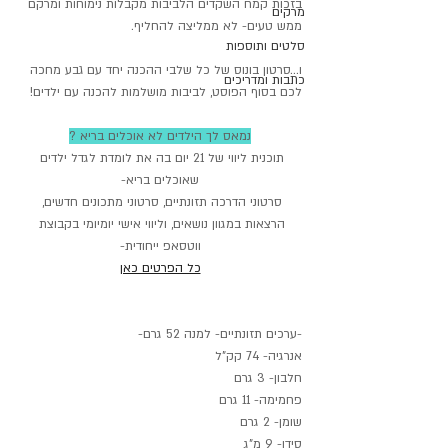
בזכות קמח השקדים הלביבות מקבלות נימוחות ומרקם 
מרקים
ממש טעים- לא ממליצה להחליף.
סלטים ותוספות
ו...סרטון בונוס של כל שלבי ההכנה יחד עם גבע מחכה 
כתבות ומדריכים
לכם בסוף הפוסט, לביבות מושלמות להכנה עם ילדים!
נמאס לך הילדים לא אוכלים בריא ?
תוכנית ליווי של 21 יום בה את לומדת לגדל ילדים 
שאוכלים בריא-
סרטוני הדרכה תזונתיים, סרטוני מתכונים חדשים, 
הרצאות במגוון נושאים, וליווי אישי יומיומי בקבוצת 
ווטסאפ ייחודית-
כל הפרטים כאן
-ערכים תזונתיים- למנה 52 גרם-
אנרגיה- 74 קק"ל
חלבון- 3 גרם
פחמימה- 11 גרם
שומן- 2 גרם
סידן- 9 מ"ג