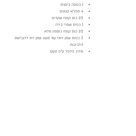
1 בטטה בינונית
4 תפו"א קטנים 
1/2 כוס קמח שקדים
1 כפית שמרי בירה
1/2 כוס קמח כוסמין מלא
2 כפות שמן זית+ עוד מעט שמן זית להברשת 
הלביבות.
מלח, פלפל ע"פ טעם.