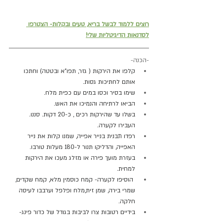
רוצים ללמוד לבשל בריא, טעים ובקלות- הצטרפו 
לסדנאות הדיגיטליות שלי!
-הכנה- 
קלפו את הירקות ( גזר, תפו"א ובטטה) וחתכו 
אותם לחתיכות גסות.
שימו בסיר וכסו במים עם כפית מלח.
הביאו לרתיחה והנמיכו את האש.
בשלו עד שהירקות רכים , כ-20 דקות. סננו. 
העבירו לקערה.
רפדו תבנית בנייר אפייה, שמנו קלות את נייר 
האפייה, והדליקו תנור ל-180 מעלות טורבו.
בעזרת מועך פירה או מזלג מעכו את הירקות 
למחית.
 הוסיפו לקערה- קמח כוסמין מלא, קמח שקדים, 
שמרי בירה, שמן זית,מלח ופלפל וערבבו לעיסה 
חלקה.
בידיים רטובות צרו לביבות בגודל של כדור פינג- 