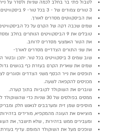
לטבול פתי בר בחלב לכמה שניות ולסדר על נייר
3 טורים צמודים של - 3 בכל טור- 9 ביסקוויטים סה"כ.
את הביסקווטים מסדרים לאורך.
שמים שכבה דקה של הקרם על כל הביסקוויטים
טובלים את 9 הביסקוויטים הנותרים בחלב ומסדרים אותם מעל שכבת הקרם.
את הטור האמצעי מסדרים לרוחב. 
את שני התורים הצדדיים מסדרים לאורך-
שוב שמים 3 ביסקוויטים בכל טור. יתכן ובטור האמצעי תצטרכו לשים 4.
שמים את שארית הקרם בעזרת כף בגושים גדולי
תופסים את נייר הכסף משני הצדדים וסוגרים ל
מכניסים להקפאה לשעה.
שוברים את השוקולד לקוביות בתוך קערה.
ממסים בפולסים של 30 שניות כדי שהשוקולד לא יישרף,
מוסיפים שמן זית ומערבבים לגאנש חלק ומבריק.
מוציאים את העוגה מהמקפיא, מורידים בזהירות 
ומעבירים ממש בזהירות , שלא תישבר, את העו
שופכים מעל את השוקולד המומס. עדיף בעזרת כ