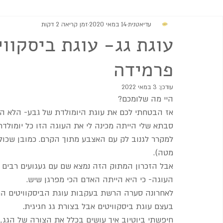
עדיאטנית
14 במאי 2020
זמן קריאה 2 דקות
מתוקים
גבינות וממרחים
מרקים
סלטים ותוספות
עוגת גג- עוגת ביסקוו
פרמידה
עודכן:
3 במאי 2022
היי מה שלומכם?
אז הבטחתי לכם את עוגת היומולדת של גבע- הלא היא
סבתא שלי הייתה מכינה לי את העוגה הזו כל יומולדת
למקרר לגנוב לק עם האצבע מתוך הקרם. כמובן שכולם 
מטה).
אבל הזכרון המתוק הזה נמצא שם עם געגועים רבים 
העוגה- כי היא הייתה האדם הכי מפרגן שיש.
לאחרונה סערה הרשת בעקבות עוגת הביסקוויטים המב
בעצם עוגת ביסקוויטים אבל בצורת גג חגיגית.
חיפשתי ביוטיוב איך עושים בכלל את הצורה של הגג, 