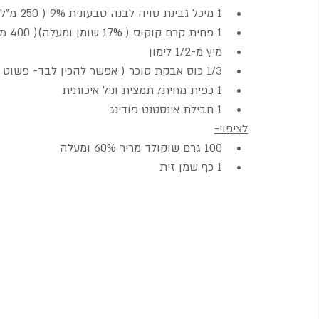
1 מיכל גבינת סויה לבנה טבעונית 9% ( 250 מ"ל)= השתמשתי בשל תנובה
1 פחית קרם קוקוס ( 17% שומן ומעלה)( 400 מ"ל) ששהתה לילה במקרר
מיץ מ-1/2 לימון
1/3 כוס אבקת סוכר ( אפשר להכין לבד- פשוט לטחון סוכר חום בהיר במעבד מזון)
1 כפית מחית/ תמצית וניל איכותית
1 חבילת אינסטנט פודינג
לציפוי-
100 גרם שוקולד מריר 60% ומעלה
1 כף שמן זית