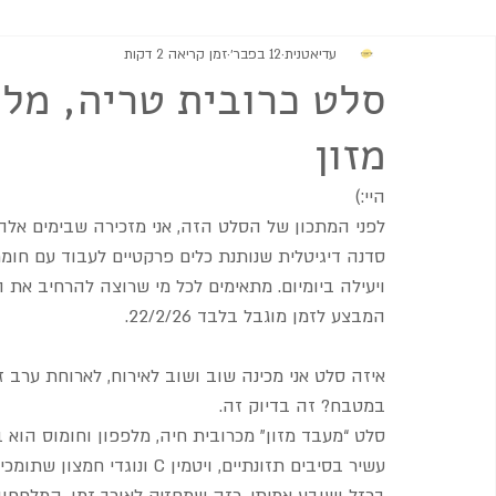
עדיאטנית
12 בפבר׳
זמן קריאה 2 דקות
מתוקים
גבינות וממרחים
מרקים
סלטים ותוספות
סלט כרובית טריה, מלפ
מזון
היי:)
לפני המתכון של הסלט הזה, אני מזכירה שבימים אלה
סדנה דיגיטלית שנותנת כלים פרקטיים לעבוד עם חומר
ויעילה ביומיום. מתאימים לכל מי שרוצה להרחיב את ה
המבצע לזמן מוגבל בלבד 22/2/26.
איזה סלט אני מכינה שוב ושוב לאירוח, לארוחת ערב 
במטבח? זה בדיוק זה.
סלט “מעבד מזון” מכרובית חיה, מלפפון וחומוס הוא ב
עשיר בסיבים תזונתיים, ויטמי