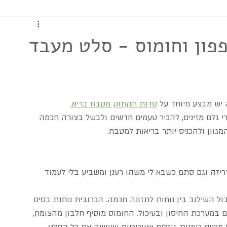
כתבות ומדריכים
פון וחומוס - סלט מעבד
 יש מבצע מיוחד על 
סדנת תקתוק מטבח בריא.
י גלם מזינים, להכיר טעמים חדשים ולבשל בצורה חכמה 
מגוון ולהכניס יותר בריאות למטבח.
זריזה וגם סתם כשבא לי משהו רענן ומשביע בלי לעמוד 
ול השילוב בין נוחות לתזונה חכמה. הכרובית נותנת בסיס 
ן C ונוגדי חמצון שתומכים במערכת החיסון ובעיכול. החומוס מוסיף חלבון מהצומח, 