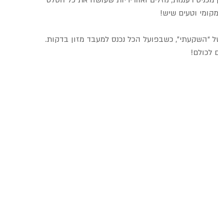
מכניס רעננות, נוזלים ואווריריות שעושה את כל הסלט 
מקומי וטעים שיש!
ל “השקעתי”, כשבפועל הכל נכנס למעבד מזון בדקות. 
 לכולם!