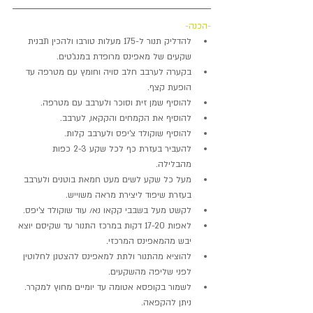
-הכנה-
להדליק תנור ל-175 מעלות טורבו ולהכין תבנית 
שקעים של מאפינס מרופדת במנג'טים.  
בקערה לערבב חלב סויה וחומץ עם מטרפה עד 
הופעת קצף.  
להוסיף שמן זית וסוכר ולערבב עם מטרפה.  
להוסיף את הקמחים והקקאו, לערבב.  
להוסיף שוקולד צ'יפס ולערבב קלות.  
להעביר בעזרת כף לכל שקע 2-3 כפות 
מהבלילה.  
מעל כל שקע לשים מעט חמאת בוטנים ולערבב 
בעזרת שיפוד ליצירת מראה משוייש.  
לקשט מעל בשבבי קקאו נא/ עוד שוקולד צ'יפס.  
לאפות 17-20 דקות במרכז התנור עד שקיסם יוצא 
יבש מהמאפינס המרכזי.  
להוציא מהתנור ולתת למאפינס להצטנן לחלוטין 
לפני שליפה מהשקעים.  
לשמור בקופסא אטומה עד יומיים מחוץ למקרר. 
ניתן להקפאה. 