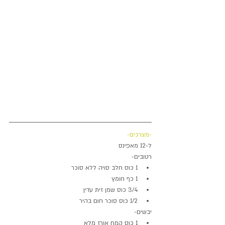
-מצרכים-
ל-12 מאפינס
רטובים- 
1 כוס חלב סויה ללא סוכר  
1 כף חומץ  
3/4 כוס שמן זית עדין  
1/2 כוס סוכר חום בהיר 
יבשים- 
1 כוס קמח אורז מלא  