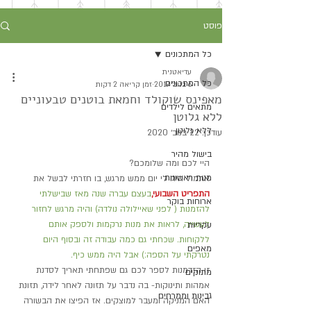
פוסט
כל המתכונים
עדיאטנית
כל המתכונים
6 בנוב׳ 2019
זמן קריאה 2 דקות
מאפינס שוקולד וחמאת בוטנים טבעוניים
מתאים לילדים
ללא גלוטן
ללא גלוטן
עודכן:
22 בנוב׳ 2020
בישול מהיר
היי לכם ומה שלומכם?
מנות ראשונות
אתמול היה לי יום ממש מרגש, בו חזרתי לבשל את 
התפריט השבועי,
בעצם עברה שנה מאז שבישלתי 
ארוחות בוקר
להזמנות ( לפני שאיילולה נולדה) והיה מרגש לחזור 
לעשייה, לראות את מנות נרקמות ולספק אותם 
עקריות
ללקוחות. שכחתי גם כמה עבודה זה ובסוף היום 
מאפים
נטרקתי על הספה:) אבל היה ממש כיף. 
זו הזדמנות לספר לכם גם שפתחתי תאריך לסדנת 
מתוקים
אמהות ותינוקות- בה נדבר על תזונה לאחר לידה, תזונת 
גבינות וממרחים
האם המניקה ומעבר למוצקים. אז הפיצו את הבשורה 