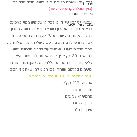
לכל אמא שאתם מכירים, כי זו פשוט סדנה מדהימה
. 
מרקים
(
כאן תוכלו לקרוא עליה עוד
).
סלטים ותוספות
ועכשיו למת
כון של היום, לכל מי שביקש ממני מאפינס 
כתבות ומדריכים
ללא גלוטן- זה המתכון בשבילכם! מה גם שזה מתכון 
בקערה אחת- מה יותר מזה? אה,כן הוא ממש טעים!
לפני כחודש
, לחברה טובה טובה שלי הייתה יומולדת, זה 
תמיד מדהים בעיניי שאפשר עוד להכיר חברויות נפש 
בגילאי ה-30, רק צריך להישאר עם לב פתוח. היא 
צליאקית ולכן המאפינס הללו ללא גלוטן. הם נימוחים 
וטעימים במרקם אוורירי. לכו תכינו למי שאתם אוהבים.
-ערכים תזונתיים- ל-100 גרם- כ-2 יחידות-
אנרגיה- 409 קק"ל
חלבון- 6 גרם
פחמימה- 37 גרם
שומן- 27 גרם
סידן- 11 מ"ג