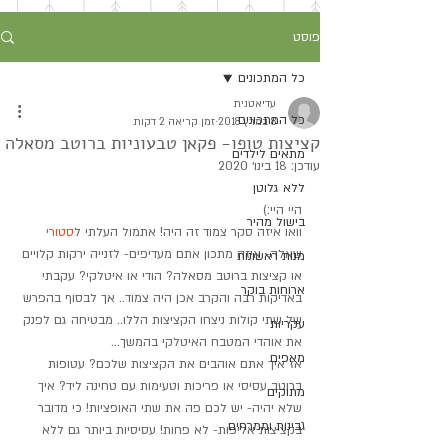
פוסט
כל המתכונים
עדיאטנית
כל המתכונים
8 במרץ 2018
זמן קריאה 2 דקות
קציצות טופו- פקאן טבעוניות ברוטב מסאלה
מתאים לילדים
עודכן:
18 בינו׳ 2020
ללא גלוטן
היי היי:)
בישול מהיר
וואו איזה סקר צמוד זה היה! אתמול העלתי ל
סטורי
שאלה- איזה מתכון אתם מעדיפים- לזנייה ירקות קלויים 
מנות ראשונות
או קציצות ברוטב מסאלה? הודי או איטלקי? עקבתי 
ארוחות בוקר
באדיקות רבה והקרב אכן היה צמוד.. אך לבסוף בהפרש 
של שתי קולות ניצחו הקציצות הללו.. מבטיחה גם לפנק 
עקריות
את אוהדי המטבח האיטלקי בהמשך...
מאפים
אז איך אתם אוהבים את הקציצות שלכם? עטופות 
ברוטב עסיסי או פריכות וטעימות עם טחינה ליד? איך 
מתוקים
שלא יהיה- יש לכם פה את שתי האופציות! כי מדובר 
גבינות וממרחים
בקציצות אליפות- לא פחות! עסיסיות ביותר גם ללא 