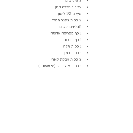
2 שיני שום  
צרור כוסברה קטן  
מיץ מ-1/2 לימון  
2 כפות ג'ינג'ר מגורד  
תבלינים יבשים-  
1 כף פפריקה אדומה  
1 כף כורכום  
1 כפית מלח  
1 כפית כמון  
2 כפות אבקת קארי   
1 כפית צ'ילי יבש (מי שאוהב) 