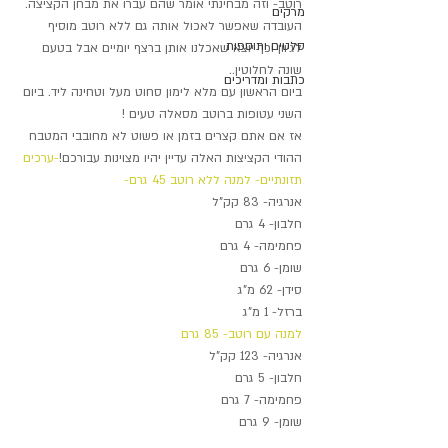
רוטב- וזה מבחינתי אומר שהם עברו את מבחן הקציצה. 
מרקים
העובדה שאפשר לאכול אותה גם ללא רוטב מוסיף 
סלטים ותוספות
לגיוון וכך יוצא שאכלנו אותן ברצף יומיים אבל בטעם 
שונה לחלוטין.. 
כתבות ומדריכים
ביום הראשון עם מלא לימון סחוט מעל וטחינה ליד. ביום 
השני עטופות ברוטב מסאלה טעים ! 
אז אם אתם קצרים בזמן או פשוט לא מחובבי המטבח 
ההודי הקציצות האלה עדיין יהיו מצוינות עבורכם!
-ערכים 
תזונתיים- למנה ללא רוטב 45 גרם-
אנרגיה- 83 קק"ל
חלבון- 4 גרם
פחמימה- 4 גרם
שומן- 6 גרם
סידן- 62 מ"ג
ברזל- 1 מ"ג
למנה עם רוטב- 85 גרם
אנרגיה- 123 קק"ל
חלבון- 5 גרם
פחמימה- 7 גרם
שומן- 9 גרם