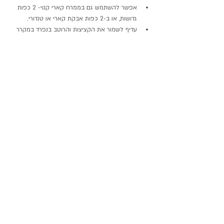
אפשר להשתמש גם בממרח קארי קנוי- 2 כפות 
גדושות, או ב-2 כפות אבקת קארי או טנדורי.
עדיף לשמור את הקציצות והרוטב בנפרד במקרר 
כדי לשמור על עסיסיות. 
מוזמנים גם לבקר אותי בפייסבוק 
"עדיאטנית- דיאטנית 
ובשלנית"
וגם באינסטגרם- מעלה שם תמיד בסטורי מלא 
הפתעות-
vegan_adiatnit
רוצים ללמוד לבשל טבעוני, בריא והעיקר- טעים?
הצטרפו אליי לאחת מסדנאות הבישול שלי- לסדנה עם 
ערך מוסף
הפרטים כאן