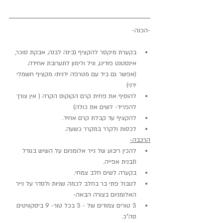
-הכנה-
בקערת מיקסר להקציף גבינה לבנה, אבקת סוכר, 
אינסטנט פודינג, וניל ולימון לתערובת אחידה. 
(אפשר גם ביד עם מטרפה ידנית/ מקציף חשמלי 
ידני)
להוסיף את פחית קרם הקוקוס הקרה ( אין צורך 
להפריד- לשים את כולה)
להקציף עד קבלת קרם אחיד.
לכסות ולקרר במקרר כשעה.
הרכבה-
להכין ריבוע של נייר אלומניום על השיש בגודל 
תבנית אפייה.
בקערה לשים חלב צמחי.
לטבול פתי בר בחלב לכמה שניות ולסדר על נייר 
האלומניום בצורה הבאה-
3 טורים צמודים של - 3 בכל טור- 9 ביסקוויטים 
סה"כ.