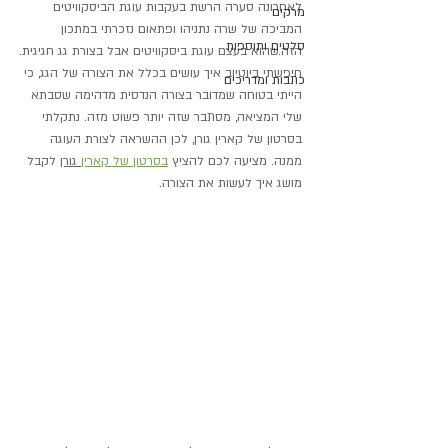
לאחרונה סערה הרשת בעקבות עוגת הביסקוויטים 
מרקים
המביכה של שרה נתניהו ופתאום נזכרתי במתכון 
סלטים ותוספות
הזה.שהוא בעצם עוגת ביסקוויטים אבל בצורת גג חגיגית.
חיפשתי ביוטיוב איך עושים בכלל את הצורה של הגג, כ
י 
כתבות ומדריכים
הייתי בטוחה שמדובר בצורה הנדסית מדהימה שסבתא 
שלי המציאה, מסתבר שזה יותר פשוט מזה.
 נתקלתי 
בסרטון של קארין גורן, לכן ההשראה לצורת העוגה 
ממנה. מציעה לכם להציץ 
בסרטון של קארין
 גורן
 לקבל 
מושג איך לעשות את הצורה.