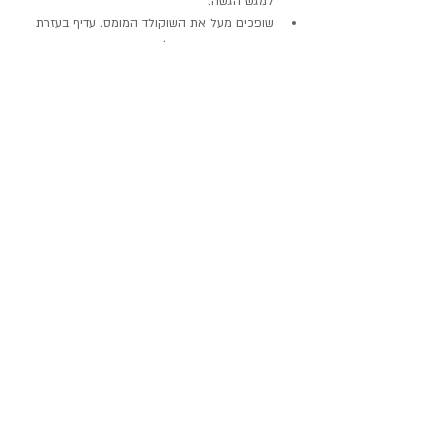
למגש הגשה.
שופכים מעל את השוקולד המומס. עדיף בעזרת 
כף כדי שיכסה את כל הגג.
אם רוצים מקשטים במעט קוקוס קלוי או 
פיסטוקים קצוצים דק.
מעבירים למקרר להתייצבות ל-4 שעות לפחות. 
הכנתם? אשמח לשמוע איך יצא- ממש פה 
באינסטגרם
שלי.