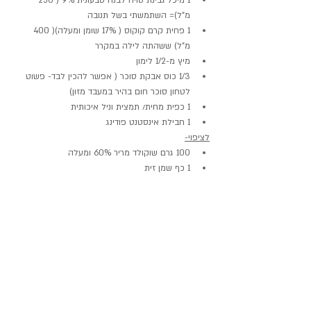
1 מיכל גבינת סויה לבנה טבעונית 9% ( 250 
מ"ל)= השתמשתי בשל תנובה
1 פחית קרם קוקוס ( 17% שומן ומעלה)( 400 
מ"ל) ששהתה לילה במקרר
מיץ מ-1/2 לימון
1/3 כוס אבקת סוכר ( אפשר להכין לבד- פשוט 
לטחון סוכר חום בהיר במעבד מזון)
1 כפית מחית/ תמצית וניל איכותית
1 חבילת אינסטנט פודינג
לציפוי-
100 גרם שוקולד מריר 60% ומעלה
1 כף שמן זית