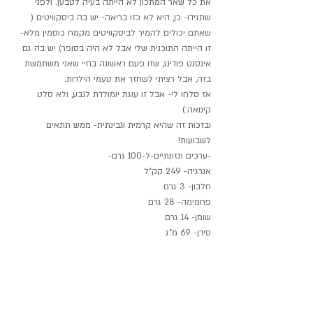
את כל שאר המתכון לא הייתה בעיה לטבען. ולפני 
שתגידו- כן, היא לא כזו בריאה- יש בה ביסקוויטים ( 
שאתם יכולים להמיר לביסקוויטים מקמח כוסמין מלא- 
זו הייתה התוכנית שלי אבל לא היה בסופר) יש בה גם 
אינסנט פודינג, שזו פעם ראשונה בחיי שאני משתמשת 
בזה, אבל רציתי לשחזר את טעמי הילדות.
אז סלחו לי- אבל זו עוגת יומולדת לגבע, ולא סלט 
קינואה:)
ובזכות זה שהיא קרמית וגבינתית- ממש תתאים 
לשבועות!
-ערכים תזונתיים-ל-100 גרם-
אנרגיה- 249 קק"ל
חלבון- 3 גרם
פחמימה- 28 גרם
שומן- 14 גרם
סידן- 69 מ"ג