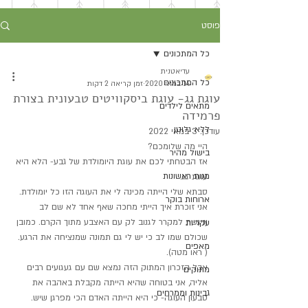
פוסט
כל המתכונים
עדיאטנית
כל המתכונים
14 במאי 2020
זמן קריאה 2 דקות
עוגת גג- עוגת ביסקוויטים טבעונית בצורת
מתאים לילדים
פרמידה
ללא גלוטן
עודכן:
3 במאי 2022
היי מה שלומכם?
בישול מהיר
אז הבטחתי לכם את עוגת היומולדת של גבע- הלא היא 
מנות ראשונות
עוגת גג.
סבתא שלי הייתה מכינה לי את העוגה הזו כל יומולדת. 
ארוחות בוקר
אני זוכרת איך הייתי מחכה שאף אחד לא שם לב 
וניגשת למקרר לגנוב לק עם האצבע מתוך הקרם. כמובן 
עקריות
שכולם שמו לב כי יש לי גם תמונה שמנציחה את הרגע. 
מאפים
( ראו מטה).
אבל הזכרון המתוק הזה נמצא שם עם געגועים רבים 
מתוקים
אליה, אני בטוחה שהיא הייתה מקבלת באהבה את 
גבינות וממרחים
טבעון העוגה- כי היא הייתה האדם הכי מפרגן שיש.