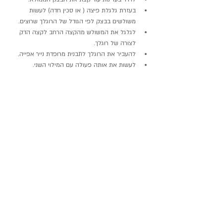
בעזרת גלגלת פיצה ( או סכין חדה) לעשות 
משולשים בבצק לפי הגודל של הרוגלך שרוצים.
לגלגל את המשולש מהקצה הרחב לקצה הדק 
לצורה של רוגלך.
להעביר את הרוגלך לתבנית מרופדת נייר אפייה.
לעשות את אותה פעולה עם המילוי השני.
לכסות את התבנית במגבת ולהחזיר לתנור על 30 
מעלות נורה דולקת לעוד 45 דקות.
להוציא מהתנור.
לחמם את התנור ל-170 מעלות טורבו.
בעזרת מברשת סליקון להבריש מעט חלב סויה על 
כל רוגלך ולבזוק מעט שקדים פרוסים.
לאפות 25 דקות במרכז התנור.
להוציא מהתנור וכשהם חמים להבריש אותם 
במעט מייפל. ואבקת סוכר אם רוצים.
לשמור בקופסה אטומה כ-3 ימים או בהקפאה עד 
3 חודשים
בואו 
לאינסטגרם
 שלי לעוד רעיונות ומתכונים בריאים. 