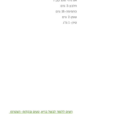
אנרגיה- 108 קק"ל
חלבון-3 גרם
פחמימה-18 גרם
שומן-2 גרם
סידן- 1 מ"ג
רוצים ללמוד לבשל בריא, טעים ובקלות- הצטרפו 