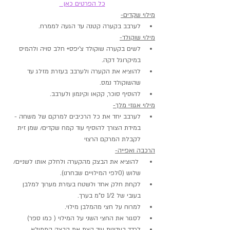
כל הפרטים כאן  
מילוי שקדים-
לערבב בקערה קטנה עד הגעה לממרח.
מילוי שוקולד-
לשים בקערה שוקולד צ'יפס+ חלב סויה ולהמיס 
במיקרוגל דקה.
להוציא את הקערה ולערבב בעזרת מזלג עד 
שהשוקולד נמס.
להוסיף סוכר, קקאו וקינמון ולערבב.
מילוי אגוזי מלך-
לערבב יחד את כל הרכיבים למרקם של משחה - 
במידת הצורך להוסיף עוד קמח שקדים/ שמן זית 
לקבלת המרקם הרצוי
הרכבה ואפייה-
 להוציא את הבצק מהקערה ולחלק אותו לשניים/ 
שלוש (0לפי המילויים שבחרנו).
לקחת חלק אחד ולשטח בעזרת מערוך למלבן 
בעובי של 1/2 ס"מ בערך.
למרוח על חצי מהמלבן מילוי.
לסגור את החצי השני על המילוי ( כמו ספר)
לרדד בעדינות עוד קצת את הבצק הממולא.