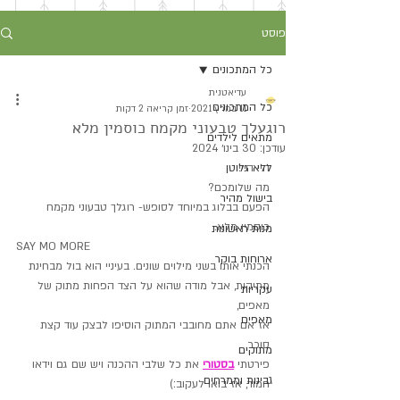
פוסט
כל המתכונים
עדיאטנית
כל המתכונים
11 במרץ 2021
זמן קריאה 2 דקות
רוגעלך טבעוני מקמח כוסמין מלא
מתאים לילדים
עודכן:
30 בינו׳ 2024
היי היי!
ללא גלוטן
מה שלומכם?
בישול מהיר
הפעם בבלוג במיוחד לסופש- רוגלך טבעוני מקמח 
כוסמין מלא.
מנות ראשונות
SAY MO MORE
ארוחות בוקר
הכנתי אותו בשני מילוים שונים. בעיניי הוא בול מבחינת 
מתיקות, אבל מודה שהוא על הצד הפחות מתוק של 
עקריות
מאפים,
מאפים
אז אם אתם מחובבי המתוק הוסיפו לבצק עוד קצת 
סוכר.
מתוקים
פירטתי 
בסטורי
 את כל שלבי ההכנה ויש שם גם וידאו 
גבינות וממרחים
חמוד, אז בואו לעקוב:)