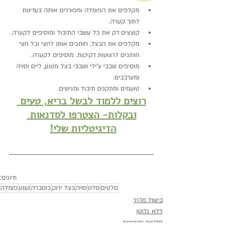
מקלפים את הפומלה ומפוררים אותה בעדינות 
לתוך קערה.
קוצצים דק את כל עשבי התיבול ומוסיפים לקערה.
מקלפים את הבצל, חותכים אותו לחצי וכל חצי 
חותכים לרצועות דקיקות. מוסיפים לקערה.
מוסיפים שבבי צ'ילי ושבבי בצל מטוגן, ליים וסויה 
ומערבבים.
טועמים ומתקנים תיבול ומגישים.
רוצים ללמוד לבשל בריא, טעים 
ובקלות- הצטרפו לסדנאות 
הדיגיטליות שלי!
תיוגים:
סלטים
סלט
סויה
בצל ירוק
כוסברה
נענע
פומלה
בישול מהיר
ללא גלוטן
סלטים ותוספות