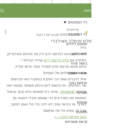
פוסט
כל המתכונים
עדיאטנית
כל המתכונים
5 בפבר׳ 2025
זמן קריאה 1 דקות
סלט פומלה תאילנדי
מתאים לילדים
היי!!
ללא גלוטן
אנחנו ממשיכות לפרסם לכם ליין של סלטים תאילנדיים, 
התחלנו עם
 סלט קריספי רייס
 שהיה הצלחה !
בישול מהיר
והיום אנחנו מכינות סלט פומלה סופר פרשי וקליל, 
שהוא פשוט חלום של טעמים!
מנות ראשונות
אחד הדברים שאני הכי אוהבת במטבח הוא הפרשנס 
ארוחות בוקר
של הסלטים , אז נפגשנו ליום צילום משותף, שקמה ואני 
מהבלוג
 tivoneat 
, ואיזה כיף שאנחנו גרות קרוב עכשיו! 
עקריות
התאמנו את המרכיבים כדי שאתם תוכלו למצוא גם 
מאפים
בארץ.. אז כנראה שזה לא יהיה בול בול נאמן למקור , 
אבל זה טעים וזה מה שחשוב!
מתוקים
בואו לסרטון הכנה--->
גבינות וממרחים