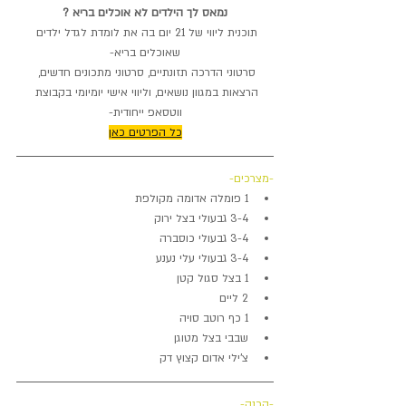
נמאס לך הילדים לא אוכלים בריא ?
תוכנית ליווי של 21 יום בה את לומדת לגדל ילדים 
שאוכלים בריא-
סרטוני הדרכה תזונתיים, סרטוני מתכונים חדשים, 
הרצאות במגוון נושאים, וליווי אישי יומיומי בקבוצת 
ווטסאפ ייחודית-
כל הפרטים כאן
-מצרכים-
1 פומלה אדומה מקולפת 
3-4 גבעולי בצל ירוק
3-4 גבעולי כוסברה
3-4 גבעולי עלי נענע
1 בצל סגול קטן
2 ליים
1 כף רוטב סויה
שבבי בצל מטוגן
צ'ילי אדום קצוץ דק
-הכנה-