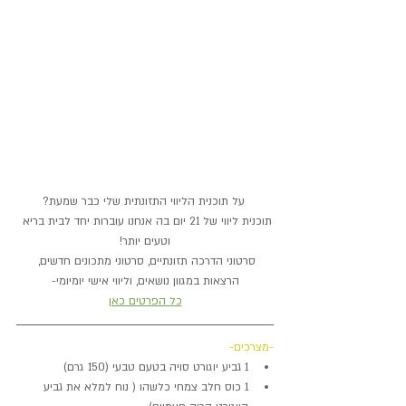
על תוכנית הליווי התזונתית שלי כבר שמעת?
תוכנית ליווי של 21 יום בה אנחנו עוברות יחד לבית בריא 
וטעים יותר!
סרטוני הדרכה תזונתיים, סרטוני מתכונים חדשים, 
הרצאות במגוון נושאים, וליווי אישי יומיומי-
כל הפרטים כאן
-מצרכים-
1 גביע יוגורט סויה בטעם טבעי (150 גרם)
1 כוס חלב צמחי כלשהו ( נוח למלא את גביע 