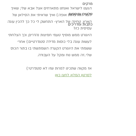
מרקים
הגענו לישראל ואנחנו מתארחים אצל אבא שלי, שאיך 
סלטים ותוספות
לומר הוא פחות אופה:) ואיך שראיתי את הסילאן של 
הארץ, טחינה של הארץ- התחשק לי כל כך להכין עוגה 
כתבות ומדריכים
עסיסית כזו!
היוגורט ממש מוסיף טעמי חמיצות נהדרים, וכך הצלחתי 
לעשות עוגה בלי כוסות מדידה סטנדרטיים:) אחרי 
ששמתי את היוגורט הקערה השמתשתי בו בתור הכוס 
שלי..זה ממש נוח ומקל על העבודה.
אז מקווה שתכינו למרות שזו לא סטנדרטי:)
לסרטון המלא לחצו כאן