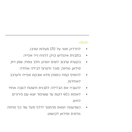
-הכנה-
להדליק תנור על 170 מעלות טורבו.  
בתבנית אינגליש קייק להניח נייר אפייה.  
בקערת ערבוב לשים יוגורט, חלב צמחי, שמן זית, 
סילאן, טחינה, סוכר ולטרוף לבילה אחידה
להוסיף קמח כוסמין מלא ואבקת אפייה ולערבב 
לאחידות.
להעביר את הבלילה לתבנית ולשטח לגובה אחיד 
לאפות כ40 דקות עד ששיפוד יוצא עם פירורים 
לחים.
כשהעוגה יוצאת מהתנור לזלף מעל עוד כף טחינה 
גולמית וסילאן לקישוט.
רוצים ללמוד לבשל בריא, טעים ובקלות- הצטרפו 