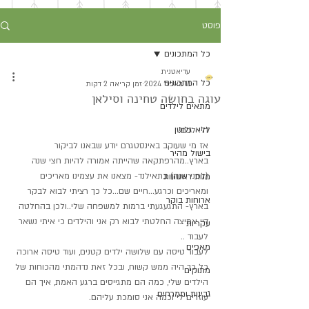
פוסט
כל המתכונים
עדיאטנית
כל המתכונים
11 באפר׳ 2024
זמן קריאה 2 דקות
עוגה בחושה טחינה וסילאן
מתאים לילדים
ללא גלוטן
היי לכם!
אז מי שעוקב באינסטגרם יודע שבאנו לביקור 
בישול מהיר
בארץ..מהרפתקאה שהייתה אמורה להיות חצי שנה 
(לפני שנה) בתאילנד- מצאנו את עצמינו מאריכים 
מנות ראשונות
ומאריכים וכרגע...חיים שם...כל כך רציתי לבוא לבקר 
ארוחות בוקר
בארץ- התגעגעתי ברמות למשפחה שלי..ולכן בהחלטה 
דיי אמיצה החלטתי לבוא רק אני והילדים כי איתי נשאר 
עקריות
לעבוד ..
מאפים
לעבור טיסה עם שלושה ילדים קטנים, ועוד טיסה ארוכה 
כל כך היה ממש קשוח, ובכל זאת נדהמתי מהכוחות של 
מתוקים
הילדים שלי, כמה הם מתגייסים ברגע האמת, איך הם 
גבינות וממרחים
עוזרים לי וכמה אני סומכת עליהם.