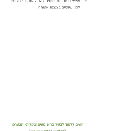
מוציאים מהתנור ונותנים להם להתקרר לחלוטין 
לפני ששמים בצנצנת אטומה.
רוצים ללמוד לבשל בריא, טעים ובקלות- הצטרפו 
לסדנאות הדיגיטליות שלי!