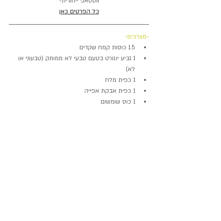
ווטסאפ ייחודית-
כל הפרטים כאן
-מצרכים-
1.5 כוסות קמח שקדים
1 גביע יוגורט בטעם טבעי לא ממותק (טבעוני או 
לא)
1 כפית מלח
1 כפית אבקת אפייה
1 כוס שומשום