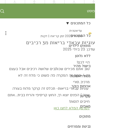
פוסט
כל המתכונים
עדיאטנית
כל המתכונים
6 ביולי 2025
זמן קריאה 1 דקות
עוגיות עבאדי בריאות מ3 רכיבים
מתאים לילדים
עודכן:
23 ביולי 2025
ללא גלוטן
היי לכם!
בישול מהיר
טוב אתם מכירים שכותבים שלושה רכיבים אבל בעצם 
זה 4-חחח זה המקרה פה פשוט כי מלח זה לא 
מנות ראשונות
מרכיב..סורי
ארוחות בוקר
 עוגיות עבאדי בריאות- תכלס זה קרקר מלוח בצורה 
שונה:) הפנים יוצא רך, החוץ קריסיפי והריח בבית...אתם 
עקריות
חייבים לנסות!
מאפים
לסרטון המלא לחצו כאן
מתוקים
גבינות וממרחים