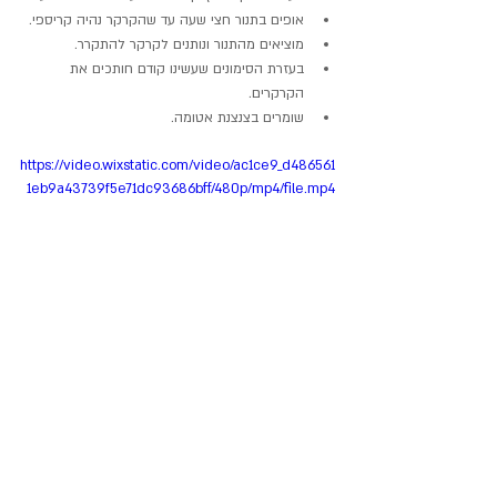
אופים בתנור חצי שעה עד שהקרקר נהיה קריספי.
מוציאים מהתנור ונותנים לקרקר להתקרר.
בעזרת הסימונים שעשינו קודם חותכים את 
הקרקרים.
שומרים בצנצנת אטומה.
https://video.wixstatic.com/video/ac1ce9_d486561
1eb9a43739f5e71dc93686bff/480p/mp4/file.mp4
רוצים ללמוד לבשל בריא, טעים 
ובקלות- הצטרפו לסדנאות 
הדיגיטליות שלי!