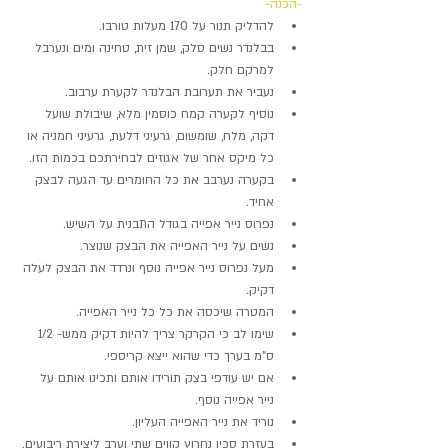
-הכנה-
להדליק תנור על 170 מעלות טורבו.  
בבלנדר נשים סלק, שמן זית, טחינה ומים ונערבל 
למרקם חלק.
נעביר את תערובת הבלנדר לקערת ערבוב.
נוסיף לקערה קמח כוסמין מלא, שיבולת שועל 
דקה, מלח, שומשום, גרעיני דלעת, גרעיני חמניה או 
כל מיקס אחר של אגוזים לבחירתכם בכמות הזו.
בקערה נערבב את כל החומרים עד הגעה לבצק 
אחיד.
נפרוס נייר אפייה בגודל התבנית על השיש.
נשים על נייר האפייה את הבצק שנוצר.
מעל נפרוס נייר אפייה נוסף ונרדד את הבצק לעלה 
דקיק.
המטרה שיכסה את כל כל נייר האפייה.
שימו לב כי הקרקר צריך להיות דקיק ממש- 1/2 
ס"מ בערך כדי שהוא ייצא קריספי.
אם יש עודפי בצק תורידו אותם ותכינו אותם על 
נייר אפייה נוסף. 
נוריד את נייר האפייה העליון.
בעזרת סכין נחרוץ קווים שתי וערב ליצירת ריבועים.