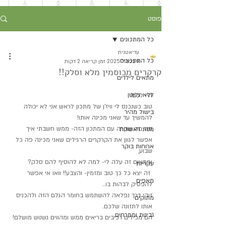
פוסט
כל המתכונים
עדיאטנית
כל המתכונים
9 בפבר׳ 2025
זמן קריאה 2 דקות
קרקרים מכוסמין מלא וסלק!!
מתאים לילדים
ללא גלוטן
היי לכם!
טוב כשנכנס לי וויז'ן של מתכון לראש אני לא יכולה 
בישול מהיר
להמשיך עד שאני מכינה אותו!
וזה מה שקרה עם המתכון הזה- ממש חשבתי איך 
מנות ראשונות
אפשר לגוון את הקרקרים הרגילים שאני מכינה פה כל 
ארוחות בוקר
שבוע,
ופתאום זה עלה לי- למה לא להוסיף להם סלק? 
עקריות
 זה יצא כל כך טוב ומזמין- והצבע!! וואו אי אפשר 
מאפים
להפסיק לבהות בו..
זוהי דרך נפלאה להשתמש בחומר הגלם הזה ולהכניס 
מתוקים
אותו לתזונה שלכם.
גבינות וממרחים
הם מכילים רכיבים בריאים ממש ומהווים נשנוש מושלם!