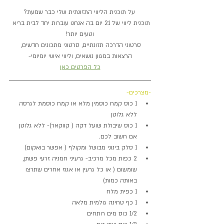
על תוכנית הליווי התזונתית שלי כבר שמעת?
תוכנית ליווי של 21 יום בה אנחנו עוברות יחד לבית בריא 
וטעים יותר!
סרטוני הדרכה תזונתיים, סרטוני מתכונים חדשים, 
הרצאות במגוון נושאים, וליווי אישי יומיומי-
כל הפרטים כאן
-מצרכים-
1 כוס קמח כוסמין מלא או קמח כוסמת לגרסה 
ללא גלוטן
1 כוס שיבולת שועל דקה ( קווקאר)- ללא גלוטן 
אם חשוב לכם.
1 סלק בינוני מבושל ומקולף ( אפשר בואקום)
2 כפות מכל מרכיב- גרעיני חמניה זרעי פשתן, 
שומשום ( או כל גרעין או אגוז אחרים שתרצו 
באותה כמות)
1 כפית מלח
1 כף טחינה גולמית מלאה
1/2 כוס מים רותחים