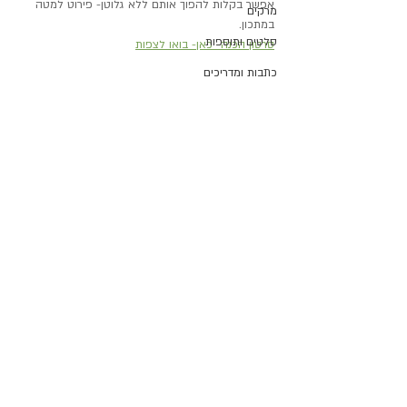
אפשר בקלות להפוך אותם ללא גלוטן- פירוט למטה 
מרקים
במתכון.
סלטים ותוספות
סרטון הכנה- כאן- בואו לצפות
כתבות ומדריכים