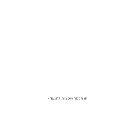
יש מספר אופציות להגשה-
*בקערה שמים עלי תרד, בזיליקום, סלקים ואגוזי לוז 
ואת הרוטב ומערבבים.
מעל קורעים פיסות של הגבינה ומפזרים.
*אופציה נוספת היא לעשות מעין הומאז' לסלט 