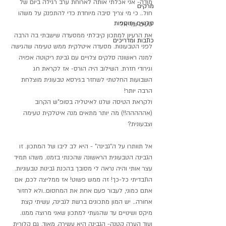
מודה- אני אכלתי אותה לארוחת ערב רגילה ביום של 
מרקים
חול.. כי מי צריך סיבה מיוחדת כדי להתפנק על משהו 
סלטים ותוספות
טעים ובריא?
את הרעיון למתכון קיבלתי ממסעדה שישבתי בה הרבה 
כתבות ומדריכים
לפני הטבעונות. מסעדה איטלקית ממש טעימה שהגישה 
למנה ראשונה סלקים צלויים עם גבינת ריקוטה אפויה 
וגירודי חזרת. השילוב היה הורס- אז לקראת חג 
השבועות החלטתי לשחזר בגירסא טבעונית מוצלחת 
הרבה יותר!
ולקראת הטיסה שלנו לאיטליה בסופ"ש הקרוב 
(אההההה!!) מה יותר מתאים מנה איטלקית טעימה 
וצבעונית?
אל תוותרו על ה"גבינה" - היא לב ליבו של המתכון. זו 
הגבינה הטבעונית הראשונה שהכנתי בזמנו. משהו תמיד 
עצר אותי והיה נראה לי מסובך בהכנת גבינות טבעוניות. 
התבדיתי כל-כך! זה ממש פשוט! אז ממליצה לכם, אם 
אתם כמוני, לעבור פעם אחת את המחסום..ולא לחזור 
אחורה.. יש המון מתכונים ברשת לגבינה, עשיתי קצת 
מיקס ושינויים עד שהגעתי למתכון שאני מרוצה ממנו. 
ועוד הערה קטנה- הגבינה היא עשירה, מאוד, גם קלורית 