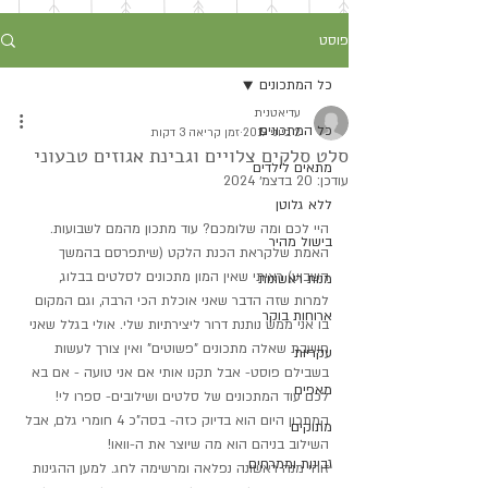
פוסט
כל המתכונים
עדיאטנית
כל המתכונים
2 ביוני 2019
זמן קריאה 3 דקות
סלט סלקים צלויים וגבינת אגוזים טבעוני
מתאים לילדים
עודכן:
20 בדצמ׳ 2024
ללא גלוטן
היי לכם ומה שלומכם? עוד מתכון מהמם לשבועות. 
בישול מהיר
האמת שלקראת הכנת הלקט (שיתפרסם בהמשך 
השבוע) ראיתי שאין המון מתכונים לסלטים בבלוג, 
מנות ראשונות
למרות שזה הדבר שאני אוכלת הכי הרבה, וגם המקום 
ארוחות בוקר
בו אני ממש נותנת דרור ליצירתיות שלי. אולי בגלל שאני 
חושבת שאלה מתכונים "פשוטים" ואין צורך לעשות 
עקריות
בשבילם פוסט- אבל תקנו אותי אם אני טועה - אם בא 
מאפים
לכם עוד המתכונים של סלטים ושילובים- ספרו לי!
המתכון היום הוא בדיוק כזה- בסה"כ 4 חומרי גלם, אבל 
מתוקים
השילוב בניהם הוא מה שיוצר את ה-וואו!
גבינות וממרחים
זוהי מנה ראשונה נפלאה ומרשימה לחג. למען ההגינות 