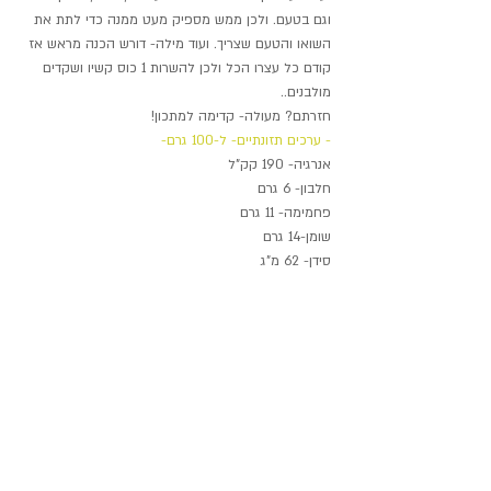
וגם בטעם. ולכן ממש מספיק מעט ממנה כדי לתת את 
השואו והטעם שצריך. ועוד מילה- דורש הכנה מראש אז 
קודם כל עצרו הכל ולכן להשרות 1 כוס קשיו ושקדים 
מולבנים..
חזרתם? מעולה- קדימה למתכון!
- ערכים תזונתיים- ל-100 גרם-
אנרגיה- 190 קק"ל
חלבון- 6 גרם
פחמימה- 11 גרם
שומן-14 גרם
סידן- 62 מ"ג