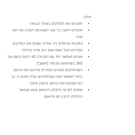
סלט- 
חותכים את הסלקים בצורה הבאה-  
חותכים לחצי, כל חצי לשמיניות לצורה של חצי 
סהר.  
בתבנית מרופדת נייר אפייה שמים את הסלקים.  
מפזרים מעל מעט שמן זית, מלח ופלפל.  
אופים (אפשר יחד עם הגבינה) 40 דקות בחום של 
180 ,כשהמגש מכוסה (חשוב!)  
כשהסלקים מוכנים מפזרים עליהם את הרוטב. 
כדאי לעשות זאת כשהסלקים עדיין חמים כי כך 
הם סופגים את הרוטב באופן מיטבי  
נותנים לגבינה ולסלק להצטנן מעט (אפשר 
בהחלט להכין יום מראש) 