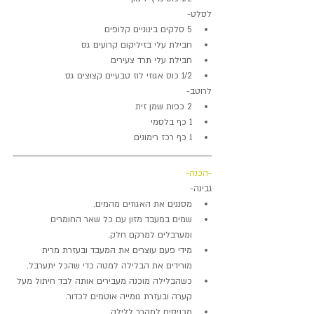
לסלט- 
5 סלקים בינוניים קלופים  
חבילת עלי בזיליקום קרועים גס  
חבילת עלי תרד צעירים  
1/2 כוס אגוזי לוז טבעיים קצוצים גס 
לרוטב- 
2 כפות שמן זית  
1 כף בלסמי  
1 כף רכז רימונים 
-הכנה-
גבינה- 
מסננים את האגוזים מהמים.  
שמים במעבד מזון עם כל שאר החומרים 
ומערבלים למרקם חלק.  
מידי פעם עוצרים את המעבד ובעזרת מרית 
מורידים את הבלילה למטה כדי שהכל יתערבל.  
כשהבלילה מוכנה מעבירים אותה לבד חיתול מעל 
קערה ובעזרת גומייה אוטמים לכדור.  
מכניסים למקרר ללילה. 