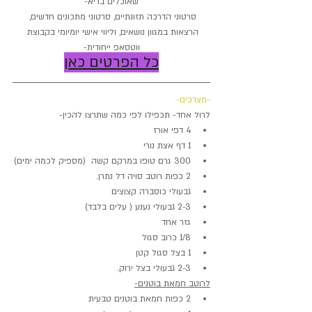
שאוכלים בריא-
סרטוני הדרכה תזונתיים, סרטוני מתכונים חדשים, 
הרצאות במגוון נושאים, וליווי אישי יומיומי בקבוצת 
ווטסאפ ייחודית-
כל הפרטים כאן
-מצרכים-
לרול אחד- תכפילו לפי כמה שתרצו להכין-
4 דפי אורז
1 דף אצת נורי
300 גרם טופו במרקם קשה  (מספיק לכמה ימים)
2 כפות רוטב סויה דל נתרן.
גבעולי כוסברה קצוצים
2-3 גבעולי נענע ( עלים בלבד)
גזר אחד
1/8 כרוב סגול
1 בצל סגול קטן
2-3 גבעולי בצל ירוק.
לרוטב חמאת בוטנים-
2 כפות חמאת בוטנים טבעית