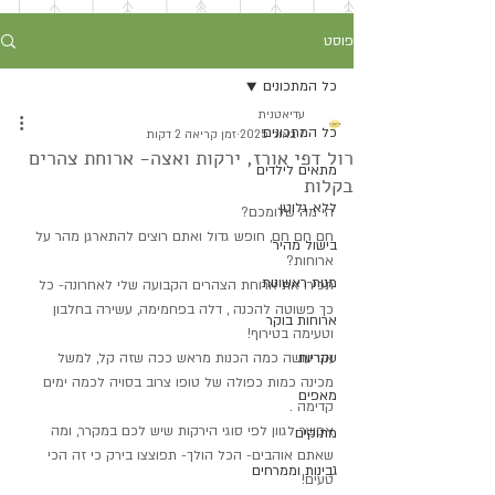
פוסט
כל המתכונים
עדיאטנית
כל המתכונים
7 באוג׳ 2025
זמן קריאה 2 דקות
רול דפי אורז, ירקות ואצה- ארוחת צהרים
מתאים לילדים
בקלות
ללא גלוטן
הי מה שלומכם?
חם חם חם, חופש גדול ואתם רוצים להתארגן מהר על 
בישול מהיר
ארוחות?
מנות ראשונות
תכירו את ארוחת הצהרים הקבועה שלי לאחרונה- כל 
כך פשוטה להכנה , דלה בפחמימה, עשירה בחלבון 
ארוחות בוקר
וטעימה בטירוף!
עקריות
אני עושה כמה הכנות מראש ככה שזה קל, למשל 
מכינה כמות כפולה של טופו צרוב בסויה לכמה ימים 
מאפים
קדימה .
אפשר לגוון לפי סוגי הירקות שיש לכם במקרר, ומה 
מתוקים
שאתם אוהבים- הכל הולך- תפוצצו בירק כי זה הכי 
גבינות וממרחים
טעים!