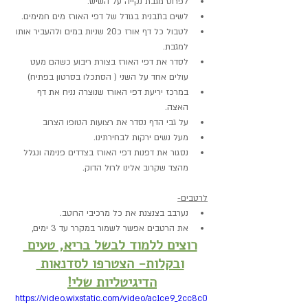
לפרוס מגבת נקייה על השיש.
לשים בתבנית בגודל של דפי האורז מים חמימים.
לטבול כל דף אורז כ20 שניות במים ולהעביר אותו 
למגבת.
לסדר את דפי האורז בצורת ריבוע כשהם מעט 
עולים אחד על השני ( הסתכלו בסרטון בפתיח)
במרכז יריעת דפי האורז שנוצרה נניח את דף 
האצה.
על גבי הדף נסדר את רצועות הטופו הצרוב 
מעל נשים ירקות לבחירתינו.
נסגור את דפנות דפי האורז בצדדים פנימה ונגלל 
מהצד שקרוב אלינו לרול הדוק.
לרטבים-
נערבב בצנצנת את כל מרכיבי הרוטב.
את הרטבים אפשר לשמור במקרר עד 3 ימים,
רוצים ללמוד לבשל בריא, טעים 
ובקלות- הצטרפו לסדנאות 
הדיגיטליות שלי!
https://video.wixstatic.com/video/ac1ce9_2cc8c0