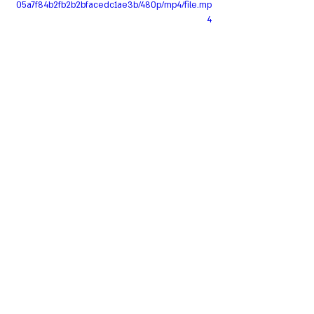
05a7f84b2fb2b2bfacedc1ae3b/480p/mp4/file.mp
4
תיוגים:
ללא גלוטן
טופו
בצל
טחינה
חמאת בוטנים
סויה
בצל ירוק
מתכונים לקיץ
שום
ללא אפייה
כוסברה
נענע
בצל סגול
דפי אורז
אצות
ללא גלוטן
בישול מהיר
עקריות