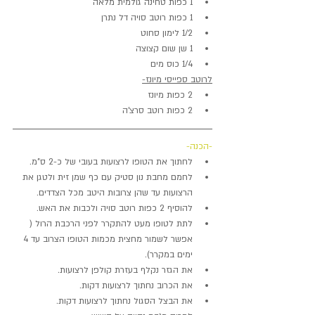
1 כפות טחינה גולמית מלאה
1 כפות רוטב סויה דל נתרן
1/2 לימון סחוט
1 שן שום קצוצה
1/4 כוס מים
לרוטב ספייסי מיונז-
2 כפות מיונז
2 כפות רוטב סרצ'ה
-הכנה-
לחתוך את הטופו לרצועות בעובי של כ-2 ס"מ.
לחמם מחבת נון סטיק עם כף שמן זית ולטגן את 
הרצועות עד שהן צרובות היטב מכל הצדדים.
להוסיף 2 כפות רוטב סויה ולכבות את האש.
לתת לטופו מעט להתקרר לפני הרכבת הרול ( 
אפשר לשמור מחצית מכמות הטופו הצרוב עד 4 
ימים במקרר).
את הגזר נקלף בעזרת קולפן לרצועות.
את הכרוב נחתוך לרצועות דקות.
את הבצל הסגול נחתוך לרצועות דקות.