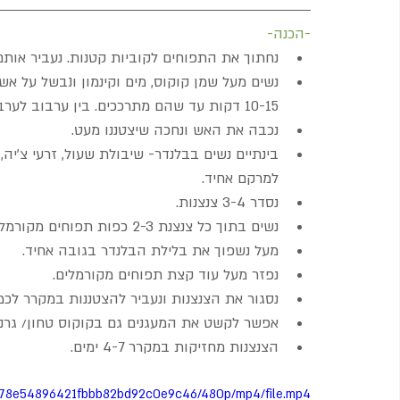
-הכנה-
נחתוך את התפוחים לקוביות קטנות. נעביר אות
נשים מעל שמן קוקוס, מים וקינמון ונבשל על אש 
10-15 דקות עד שהם מתרככים. בין ערבוב לערבוב נסגור את המכסה.
נכבה את האש ונחכה שיצטננו מעט.
בינתיים נשים בבלנדר- שיבולת שעול, זרעי צ'יה
למרקם אחיד.
נסדר 3-4 צנצנות.
נשים בתוך כל צנצנת 2-3 כפות תפוחים מקורמלים.
מעל נשפוך את בלילת הבלנדר בגובה אחיד.
נפזר מעל עוד קצת תפוחים מקורמלים.
נסגור את הצנצנות ונעביר להצטננות במקרר לכ
אפשר לקשט את המעגנים גם בקוקוס טחון/ גרנולה
הצנצנות מחזיקות במקרר 4-7 ימים.
0edb78e54896421fbbb82bd92c0e9c46/480p/mp4/file.mp4