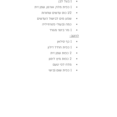
1 בצל לבן
1 כפית מלח, אורגנו, שמן זית
1/2 כוס עדשים שחורות
שפע מים לבישול העדשים 
כמה גבעולי פטרוזיליה
1 גזר בינוני מגורד
לרוטב-
1 כף סילאן
1 כפית חרדל דיז'ון
2 כפות שמן זית
2 כפות מיץ לימון
מלח לפי טעם
1 כפית שום גבישי