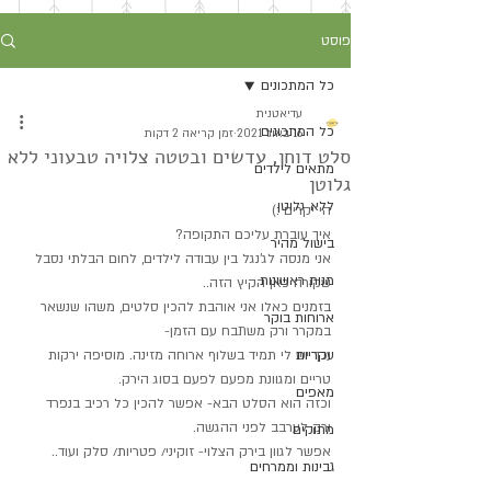
פוסט
כל המתכונים
עדיאטנית
כל המתכונים
16 באוג׳ 2021
זמן קריאה 2 דקות
סלט דוחן, עדשים ובטטה צלויה טבעוני ללא
מתאים לילדים
גלוטן
ללא גלוטן
הי יקרים :)
איך עוברת עליכם התקופה?
בישול מהיר
אני מנסה לג'נגל בין עבודה לילדים, לחום הבלתי נסבל 
מנות ראשונות
שקורה כאן הקיץ הזה..
בזמנים כאלו אני אוהבת להכין סלטים, משהו שנשאר 
ארוחות בוקר
במקרר ורק משתבח עם הזמן-
עקריות
וכך יש לי תמיד בשלוף ארוחה מזינה. מוסיפה ירקות 
טריים ומגוונת מפעם לפעם בסוג הירק.
מאפים
וכזה הוא הסלט הבא- אפשר להכין כל רכיב בנפרד 
ורק לערבב לפני ההגשה.
מתוקים
אפשר לגוון בירק הצלוי- זוקיני/ פטריות/ סלק ועוד..
גבינות וממרחים