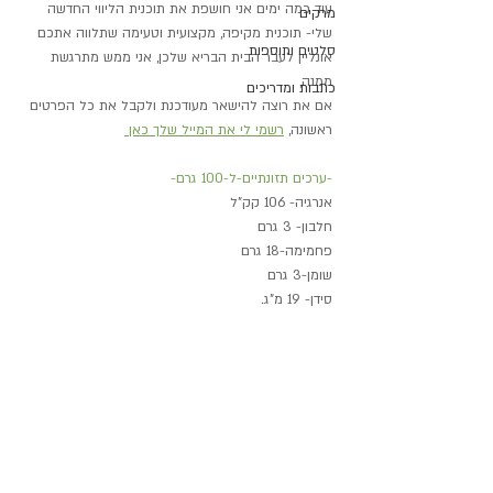
עוד כמה ימים אני חושפת את תוכנית הליווי החדשה 
מרקים
שלי- תוכנית מקיפה, מקצועית וטעימה שתלווה אתכם 
סלטים ותוספות
אונליין לעבר הבית הבריא שלכן, אני ממש מתרגשת 
ממנה,
כתבות ומדריכים
אם את רוצה להישאר מעודכנת ולקבל את כל הפרטים 
ראשונה, 
רשמי לי את המייל שלך כאן 
-ערכים תזונתיים-ל-100 גרם-
אנרגיה- 106 קק"ל
חלבון- 3 גרם
פחמימה-18 גרם
שומן-3 גרם
סידן- 19 מ"ג.