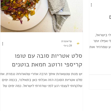
י בישראל,
 אפילו יותר
עדיאטנית
29 ביולי
ע שמחזיר אותי
ת של המטבח
סלט אטריות סובה עם טופו
נותנת טעם
קריספי ורוטב חמאת בוטנים
מות על כך
שות עם עצמי
יש מנות שנשארות איתך הרבה אחרי שהארוחה נגמרת. את
נות של חציל-
סלט אטריות הסובה הזה אכלתי כאן בתאילנד, בכמה ימים
חצילים,
שלקחתי לעצמי רגע לפני שחזרתי לישראל. כמה ימים של
לות לשני
שקט, לפני כל הטירוף, ובין כל הארוחות שטעמתי הייתה
המנה הזו שפשוט לא יצאה לי מהראש. אטריות סובה ללא
גלוטן, המון ירקות פריכים, קריספי טופו מעל שנותן טעם
ומרקם וכמובן עוד ערכים תזונתיים- ורוטב חמאת בוטנים