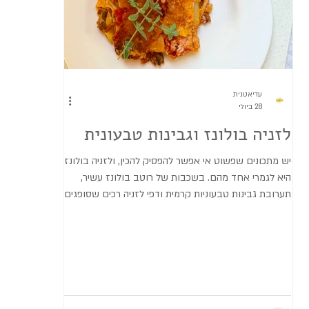
עדיאטנית
28 ביולי
לזניה בולונז וגבינות טבעונית
יש מתכונים שפשוט אי אפשר להפסיק להכין, ולזניה בולונז
היא לגמרי אחד מהם. בשכבות של רוטב בולונז עשיר,
תערובת גבינות טבעוניות קרמית ודפי לזניה רכים שסופגים
את כל הטעמים, מתקבלת לזניה חגיגית, מנחמת ומלאה
בטעם. כזו שמרשימה כשמגישים לאורחים, אבל גם
מושלמת לארוחת ערב משפחתית באמצע השבוע. גם אם
בבית שלכם יש מי שלא אוכל טבעוני באופן קבוע, יש סיכוי
טוב שאף אחד בכלל לא ישים לב שאין כאן מוצרים מהחי.
זו אחת המנות שמוכיחות שלא צריך להתפשר על הטעם