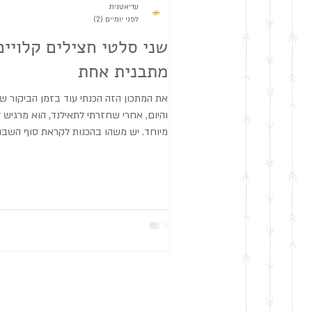
עדיאטנית
לפני יומיים (2)
שני סלטי חצילים קלויים
מתבנית אחת
את המתכון הזה הכנתי עוד בזמן הביקור של
והיום, אחרי שחזרתי לתאילנד, הוא מרגיש לי
מיוחד. יש משהו בהכנות לקראת סוף השבו
לרגעים המשפחתיים סביב השולחן, לריחו
ולתחושה הזאת של בית. החזרה לתאילנד 
חמוץ- מתוק. ךדעת שיש לנו בית בשני מקו
המורכבות שבכך... כשאני לא יודעת מה לע
מרוב מחשבות, אני פשוט פונה למטבח... ומ
תמיד מחזירות אותי הביתה... מגש אחד של 
עגבניות, גמבה ובצל שנכנס לתנור הופך בק