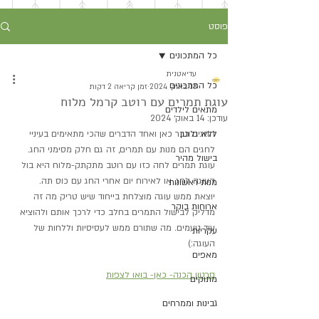
פוסט
כל המתכונים
עדיאטנית
כל המתכונים
13 באוק׳ 2024
זמן קריאה 2 דקות
עוגת תמרים עם רוטב קרמל מלוח
מתאים לילדים
עודכן:
14 באוק׳ 2024
ללא גלוטן
החגים כבר כאן ואחד הדברים שהכי מתאימים בעיניי 
לחגים הם מנות עם תמרים, זה גם חלק מסימני החג.
בישול מהיר
עוגת תמרים לחה כזו עם רוטב מתקתק-מלוח היא בול 
העוגה לחג, או לאירוח יום אחרי החג עם כוס תה.
מנות ראשונות
יוצאת ממש עוגה מוצלחת בייחוד שיש טריק מה זה 
ארוחות בוקר
מדליק לבישול התמרים בחלב כדי לרכך אותם ולהוציא 
עוד טעמים. מה שתורם ממש לעסיסיות וללחות של 
עקריות
העוגה:)
מאפים
סרטון הכנה- כאן- בואו לצפות
מתוקים
גבינות וממרחים