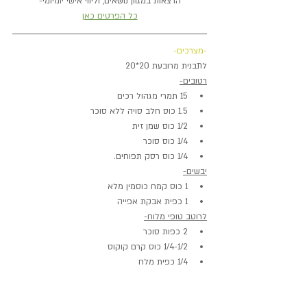
הרצאות במגוון נושאים, וליווי אישי יומיומי-
כל הפרטים כאן
-מצרכים-
לתבנית מרובעת 20*20
רטובים-
15 תמרי מגהול רכים
1.5 כוס חלב סויה ללא סוכר
1/2 כוס שמן זית
1/4 כוס סוכר
1/4 כוס רסק תפוחים.
יבשים-
1 כוס קמח כוסמין מלא
1 כפית אבקת אפייה
לרוטב טופי מלוח-
2 כפות סוכר
1/4-1/2 כוס קרם קוקוס
1/4 כפית מלח