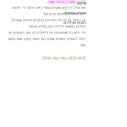
בריאה
וממרח טחינה עשיר 
מרקים
ואז עלה לי רעיון מושלם נוסף ( אם יורשה לי- חחח)
סלטים ותוספות
למה שלא נכין מהם קרקרים? 
אז כצפוי גם פה זה הצליח:) קרקרים מזינים עשירים 
כתבות ומדריכים
בחלבון שאתם יכולים לגוון במלא צורות!
כדי לגוון כל שתצטרכו זה להחליף בין סוגי האגוזים או 
לפזר למעלה טעמים שונים כמו זעתר, קצח, שום מטוגן 
ועוד
סרטון הכנה- כאן- בואו לצפות