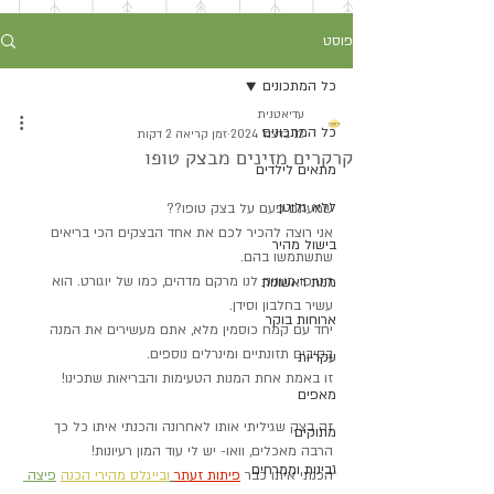
פוסט
כל המתכונים
עדיאטנית
כל המתכונים
12 בדצמ׳ 2024
זמן קריאה 2 דקות
קרקרים מזינים מבצק טופו
מתאים לילדים
ללא גלוטן
שמעתם פעם על בצק טופו??
אני רוצה להכיר לכם את אחד הבצקים הכי בריאים 
בישול מהיר
שתשתמשו בהם.
הטופו מעניק לנו מרקם מדהים, כמו של יוגורט. הוא 
מנות ראשונות
עשיר בחלבון וסידן.
ארוחות בוקר
יחד עם קמח כוסמין מלא, אתם מעשירים את המנה 
בסיבים תזונתיים ומינרלים נוספים.
עקריות
זו באמת אחת המנות הטעימות והבריאות שתכינו!
מאפים
זה בצק שגיליתי אותו לאחרונה והכנתי איתו כל כך 
מתוקים
הרבה מאכלים, וואו- יש לי עוד המון רעיונות!
גבינות וממרחים
הכנתי איתו כבר 
פיתות זעתר
ובייגלס מהירי הכנה
פיצה 