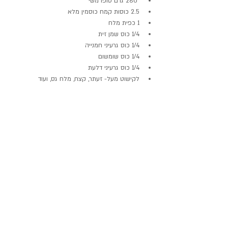
 280 גרם טופו משי
2.5 כוסות קמח כוסמין מלא
1 כפית מלח
1/4 כוס שמן זית
1/4 כוס גרעיני חמנייה
1/4 כוס שומשום
1/4 כוס גרעיני דלעת
לקישוט מעל- זעתר, קצח, מלח גס, ועוד