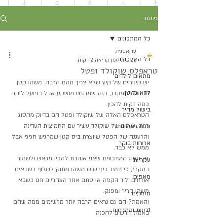
פוסט
כל המתכונים
עדיאטנית
כל המתכונים
23 ביוני
זמן קריאה 2 דקות
טראפלס שוקולד ופטל
מתאים לילדים
יש קינוחים של קיץ שלא צריך מהם הרבה. משהו קטן 
ללא גלוטן
ומתוק מהמקרר, כזה שמרגיש מושקע אבל בפועל לוקח 
כמה דקות להכין.
בישול מהיר
הטראפלס האלה של שוקולד ופטל הם בדיוק מהסוג 
הזה. שילוב של שוקולד עשיר עם החמיצות העדינה 
מנות ראשונות
והרעננה של הפטל שיוצרת ביס קטן שמרגיש חגיגי אבל 
ארוחות בוקר
ממש לא כבד.
זה מסוג המתכונים שאני אוהבת להכין מראש ולשמור 
עקריות
במקרר, כי תמיד כיף שיש משהו מתוק לשלוף כשבאים 
מאפים
אורחים, ליד הקפה או סתם אחר הצהריים חם כשבא 
משהו קריר ומפנק.
מתוקים
והאמת? הם גם נראים הרבה יותר מרשימים ממה שהם 
גבינות וממרחים
באמת דורשים להכנה.