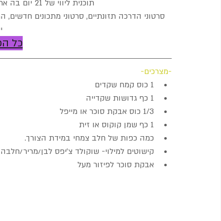
תוכנית ליווי של 21 יום בה את לומדת לגדל ילדים שאוכלים בריא-
סרטוני הדרכה תזונתיים, סרטוני מתכונים חדשים, הרצ
י
כל הפ
-מצרכים-
1 כוס קמח שקדים
1 כף גדושות שקדייה
1/3 כוס אבקת סוכר או מייפל
1 כף שמן קוקוס או זית
כמה כפות של חלב צמחי במידת הצורך.
קישוטים למילוי- שוקולד צ'יפס לבן/מריר/חלבה
אבקת סוכר לפיזור מעל