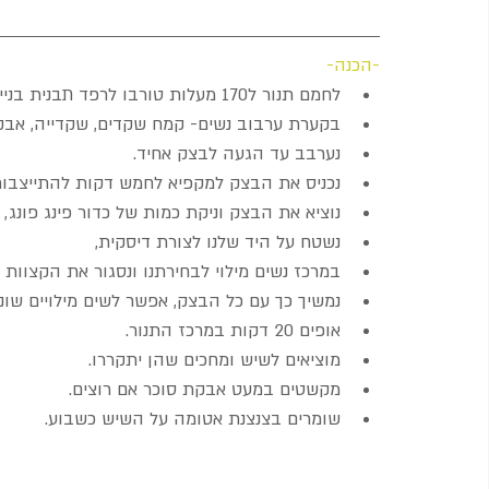
-הכנה-
לחמם תנור ל170 מעלות טורבו לרפד תבנית בנייר אפייה.
בקערת ערבוב נשים- קמח שקדים, שקדייה, אבק
נערבב עד הגעה לבצק אחיד.
נכניס את הבצק למקפיא לחמש דקות להתייצבות
נוציא את הבצק וניקת כמות של כדור פינג פונג,
נשטח על היד שלנו לצורת דיסקית,
במרכז נשים מילוי לבחירתנו ונסגור את הקצוות 
נמשיך כך עם כל הבצק, אפשר לשים מילויים שונים
אופים 20 דקות במרכז התנור.
מוציאים לשיש ומחכים שהן יתקררו.
מקשטים במעט אבקת סוכר אם רוצים.
שומרים בצנצנת אטומה על השיש כשבוע.