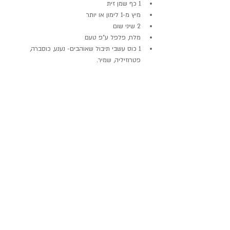
1 כף שמן זית  
מיץ מ-1 לימון או יותר  
2 שיני שום  
מלח, פלפל ע"פ טעם  
1 כוס עשבי תיבול שאוהבים- נענע, כוסברה, 
פטרוזיליה, שמיר. 