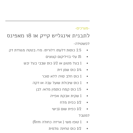
-מצרכים- 
לתבנית אינגליש קייק או 18 מאפינס
לפשטידה- 
2.5 כוסות דלעת/ דלורית/ גזר/ בטטה מגורדת דק  
15 עלי בזיליקום קצוצים  
1 בצל מטוגן או 1/2 כוס שבבי בצל יבש  
1/4 כוס שמן זית  
1 כוס חלב סויה ללא סוכר  
1 כוס שיבולת שועל עבה או דקה  
1.5 כוס קמח כוסמין מלא/ לבן  
1 שקית אבקת אפייה  
1/2 כפית מלח  
1/2 כפית שום גבישי 
למטבל 
1 טופו משי ( אריזה כחולה firm)  
1/2 כוס טחינה גולמית  