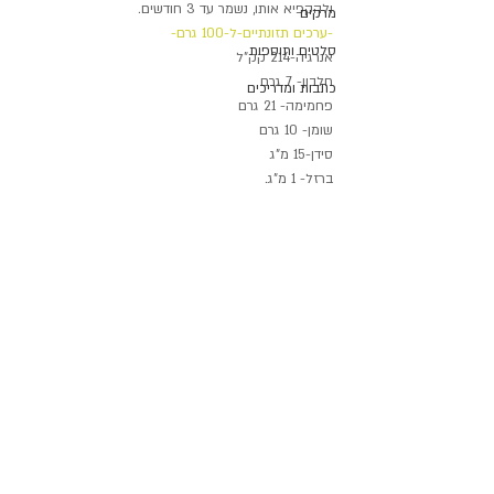
ולהקפיא אותו, נשמר עד 3 חודשים.
מרקים
-ערכים תזונתיים-ל-100 גרם-
סלטים ותוספות
אנרגיה-214 קק"ל
חלבון- 7 גרם
כתבות ומדריכים
פחמימה- 21 גרם
שומן- 10 גרם
סידן-15 מ"ג
ברזל- 1 מ"ג.