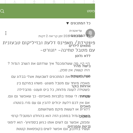
פוסט
כל המתכונים
עדיאטנית
כל המתכונים
26 במאי 2019
זמן קריאה 2 דקות
פשטידת/ מאפינס דלעת ובזיליקום טבעונית
מתאים לילדים
עם מטבל טחינה- יוגורט-
ללא גלוטן
היי היי, מה ששלומכם? איך שרדתם את השרב הגדול ? 
בישול מהיר
היה קשוח, אין ספק.. 
מנות ראשונות
אני ממשיכה את המתכונים לשבועות אצלי בבלוג עם 
מאפה מיוחד עם מטבל משגע- משהו במרקם בין 
ארוחות בוקר
פשטידה לעוגה מלוחה, כל ביס תענוג- מהבלילה 
עקריות
שנותרה לי שמתי בתבניות מאפינס- כך שאפשר גם וגם. 
אם אין לכם דלעת יכולים להכין גם עם גזר/ בטטה/ 
מאפים
דלורית או לעשות מיקס משלושתם.
השוס הגדול במתכון הזה הוא בהחלט המטבל! קרמי 
מתוקים
ומפנק, אפשר גם לשים אותו כגיוון בסנדוויץ'- הוא לימוני 
גבינות וממרחים
ועשיר בחלבון, וגם אפשר לשים בקופסאות קטנות 