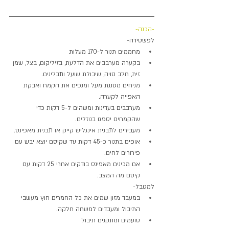
-הכנה-
לפשטידה- 
מחממים תנור ל-170 מעלות  
בקערה מערבבים את הדלעת, בזיליקום, בצל, שמן 
זית, חלב סויה, שיבולת שועל ותבלינים.  
מניחים מסננת מעל ומנפים את הקמח ואבקת 
האפייה לקערה.  
מערבבים בעדינות ומשהים ל-5 דקות כדי 
שהקמחים יספגו בנוזלים.  
מעבירים לתבנית אינגליש קייק או תבנית מאפינס.  
אופים בתנור כ-45 דקות עד שקיסם יוצא יבש עם 
פירורים לחים.  
אם מכינים מאפינס בודקים אחרי 25 דקות עם 
קיסם מה המצב. 
למטבל- 
במעבד מזון שמים את כל החמרים חוץ מעשבי 
התיבול ומעבדים למשחה חלקה.  
טועמים ומתקנים תיבול  