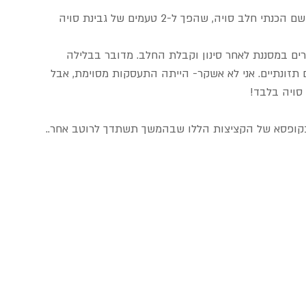
אז ראשית צריך להשרות 2 כוסות פולי סויה ללילה.. משם הכנתי חלב סויה, שהפך ל-2 טעמים של גבינת סויה 
ים במסננת לאחר סינון וקבלת החלב. מדובר בבלילה 
 תזונתיים. אני לא אשקר- הייתה התעסקות מסוימת, אבל 
 בקופסא של הקציצות הללו שבהמשך תשתדך לרוטב אחר..