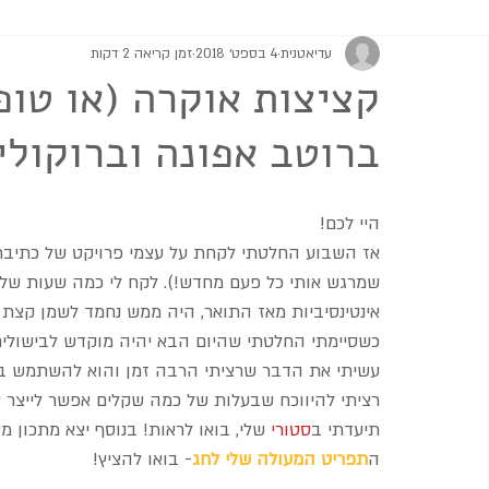
עדיאטנית
4 בספט׳ 2018
זמן קריאה 2 דקות
מתוקים
גבינות וממרחים
מרקים
סלטים ותוספות
קציצות אוקרה (או טופ
ברוטב אפונה וברוקולי 
היי לכם!
אז השבוע החלטתי לקחת על עצמי פרויקט של כתיבת 
שמרגש אותי כל פעם מחדש!). לקח לי כמה שעות של 
אינטינסיביות מאז התואר, היה ממש נחמד לשמן קצת א
כשסיימתי החלטתי שהיום הבא יהיה מוקדש לבישולים ו
עשיתי את הדבר שרציתי הרבה זמן והוא להשתמש בפול
רציתי להיווכח שבעלות של כמה שקלים אפשר לייצר אוכ
תיעדתי ב
סטורי
 שלי, בואו לראות! בנוסף יצא מתכון
ה
תפריט המעולה שלי לחג
- בואו להציץ!