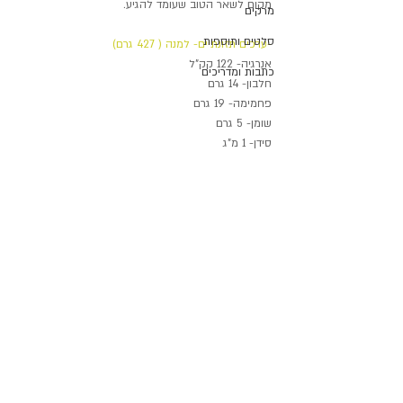
מקום לשאר הטוב שעומד להגיע.
מרקים
סלטים ותוספות
-ערכים תזונתיים- למנה ( 427 גרם)
אנרגיה- 122 קק"ל
כתבות ומדריכים
חלבון- 14 גרם
פחמימה- 19 גרם
שומן- 5 גרם
סידן- 1 מ"ג