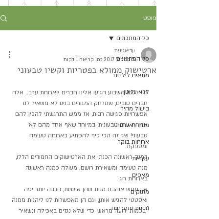
פוסט
כל המתכונים
עדיאטנית
כל המתכונים
5 בספט׳ 2017
זמן קריאה 1 דקות
ארטישוק ממולא בפטריות וקשיו טבעוני
מתאים לילדים
ללא גלוטן
היי לכם! השבוע הגיעו אלינו חברים לארוחת ערב.. אלה 
חברים טובים, שמרחק המגורים בנינו לא משאיר לנו 
בישול מהיר
אפשרויות פגישה רבות, אז ממש התרגשתי להכין להם 
ארוחת ערב טבעונית, במיוחד שאף אחד מהם לא 
מנות ראשונות
טבעוני! ואז זה הכי כיף להפתיע בארוחה טעימה 
ארוחות בוקר
ומספקת.
למנה ראשונה הכנתי את הארטישוקים החמודים הללו, 
עקריות
מנה טעימה ומשאירת רושם. מעולה כמנה ראשונה 
מאפים
בארוחת חג. 
אני ממש אוהבת מנות שהן אישיות, הרבה יותר יפה 
מתוקים
ואסטטי להגיש אותן, וגם הן מאפשרות לנו ליהנות ממנה 
גבינות וממרחים
 בכמות ידועה מראש, כדי שלא נגזים באכילה ונשאיר 