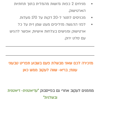
מניחים 2 כפות גדושות מהמלית בתוך תחתיות 
הארטישוק.  
מכניסים לתנור ל-20 דקות על 170 מעלות.  
לפני ההגשה מזליפים מעט שמן זית על כל 
ארטישוק ומגישים בצלחות אישיות, אפשר להגיש 
עם סלט ירוק. 
מזכירה לכם שאני מבשלת פעם בשבוע תפריט טבעוני 
עונתי, בריא- שווה לעקוב ממש 
כאן
מוזמנים לעקוב אחרי גם בפייסבוק
"עדיאטנית- דיאטנית 
ובשלנית"
וגם באיסטגרם-
vegan_adiatanit
#ארטישוק
#קשיו
#פטריות
#ללאגלוטן
#טבעוני
מנות ראשונות