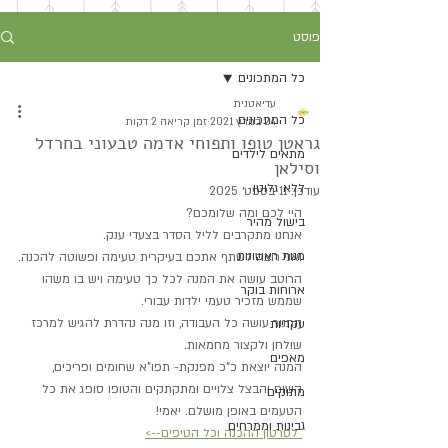
פוסט
כל המתכונים
עדיאטנית
כל המתכונים
24 במרץ 2021
זמן קריאה 2 דקות
גראטן טופו ותפוחי אדמה טבעוני בחרדל
מתאים לילדים
וסילאן
ללא גלוטן
עודכן:
11 בספט׳ 2025
היי לכם ומה שלומכם?
בישול מהיר
אנחנו מתקרבים לליל הסדר בצעדי ענק.
מנות ראשונות
ואני רוצה לשתף אתכם בעיקרית טעימה ופשוטה להכנה.
הרוטב עושה את המנה לכל כך טעימה ויש בו משהו 
ארוחות בוקר
שממש מזכיר טעמי ילדות עבורי. 
התנור עושה כל העבודה, וזו מנה נהדרת להגיש למרכז 
עקריות
שולחן ולקצור מחמאות.
מאפים
המנה יוצאת כ"כ מפנקת- תפו"א שחומים ופריכים, 
השום והבצל צלויים ומתקתקים והטופו סופג את כל 
מתוקים
הטעמים באופן מושלם. יאמי!
גבינות וממרחים
 לסרטון ההכנה וכל הטיפים-->