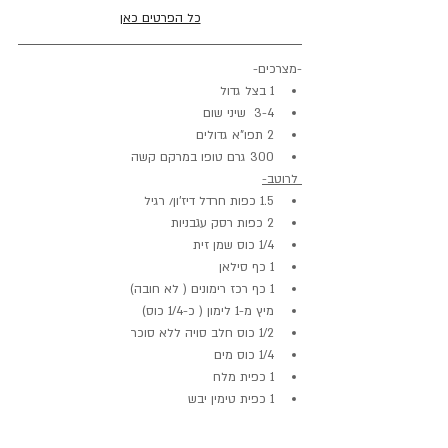
כל הפרטים כאן
-מצרכים-
1 בצל גדול
3-4  שיני שום
2 תפו"א גדולים
300 גרם טופו במרקם קשה
 לרוטב-
1.5 כפות חרדל דיז'ון/ רגיל
2 כפות רסק עגבניות
1/4 כוס שמן זית
1 כף סילאן
1 כף רכז רימונים ( לא חובה)
מיץ מ-1 לימון ( כ-1/4 כוס)
1/2 כוס חלב סויה ללא סוכר
1/4 כוס מים
1 כפית מלח
1 כפית טימין יבש