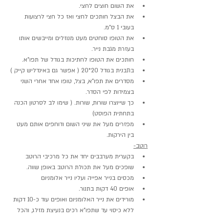
את השום חוצים לחצי.
את הבצל חותכים לחצי ואז כל חצי לרצועות 
בעובי 1 ס"מ.
את הטופו סוחטים מעט מנוזלים ומייבשים אותו 
בעזרת מגבת נייר.
חותכים את הטופו לחתיכות בגודל של תפו"א.
בתבנית בגודל 20*20 ( אפשר גם באינדליש קייק )
מסדרים את תפו"א, בצל, טופו אחד אחרי השני 
בצמידות לפי הסדר.
כך שייוצרו שורות, שורות. ( שימו לב לסרטון הכנה 
בתחתית הפוסט)
מפזרים מעל את שיני השום ודוחפים אותם מעט 
בין הירקות.
רוטב-
בקערית מערבבים יחד את כל מרכיבי הרוטב
שופכים מעל את תכולת הרוטב באופן שווה.
מכסים בנייר אפייה ועליו נייר אלומניום
אופים 40 דקות בתנור.
מורידים את נייר האלומניום ואופים עוד כ-10 דקות 
ללא כיסוי עד שתפו"א רכים בנעיצת מזלג, והכל 