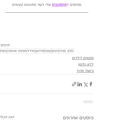
מוזמנים ל
אינסטגרם
 שלי לעוד מתכונים טעימים
תיוגים:
חלב סויה
חגים
טופו
סילאן
חרדל
תפוחי אדמה
פסח
מתאים לילדים
ללא גלוטן
בישול מהיר
פוסטים אחרונים
הצג הכול