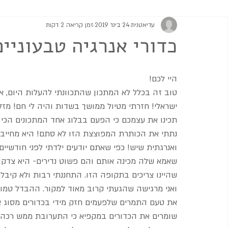
עדיאטנית
24 בינו׳ 2019
זמן קריאה 2 דקות
מתוקים
גבינות וממרחים
מרקים
סלטים ותוספות
כדורי אנרגיה טבעוניי
היי לכם!
טוב זה בכלל לא המתכון שהתכוונתי להעלות היום, אב
ישראלי! חזרתי מטיול ממושך בשדות והיה לי חם! מז
תכינו את עצמכם כי הפעם בבלוג אחד המתכונים הכי 
נתתי את הכותרת המפוצצת הזו לא סתם! היא מחייבת! 
ואנרגתית שיש! כפי שאתם יודעים ילדתי לפני חודשיי
שאמא שלה מכינה אותם והם פשוט נדירים- היא צדקה!
שהיינו צריכים בתקופה הזו. התחננתי רבות ולא קיבלת
ואני מרגישה שהגעתי קרוב מאוד למקור. ההבדל טמון
את טעם התמרים שלפעמים חזק מידי בכדורים מסוג אלו
שומרים את הכדורים במקפיא כי התערובת ממש רכה, 