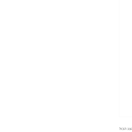
צג הכול