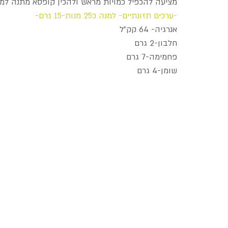
מציעה להכפיל כמויות מראש ולהכין קופסא מתנה למי
-ערכים תזונתיים- למנה כ25 מנות-15 גרם-
אנרגיה- 64 קק"ל
חלבון-2 גרם
פחמימה-7 גרם
שומן-4 גרם