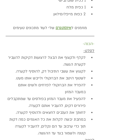
1 כפית שום גבישי
1 כפית מלח
2 כפות מייפל/סילאן
מוזמנים ל
אינסטגרם
 שלי לעוד מתכונים טעימים
-הכנה-
לסלט-
לקלף ולקצוף את הבצל לרצועות דקיקות להעביר 
לקערת הגשה.
לקצוץ את עשבי התיבול דק, להוסיף לקערה.
לשטוף היטב את הברוקולי ולייבש אותו מעט.
להפריד את הברוקולי לפרחים ולשים אותם 
במעבד המזון
להפעיל את מעבד המזון בפולסים עד שמתקבלים 
פירורים דקים, להעביר אותם לקערה.
לחותך את הענבים לחצאים ולהוסיף לקערה.
במחבת יבשה לקלות את כל האגוזים כמה דקות 
תוך כדי ערבוב עד הם נקלים, להעביר לקערה 
קטנה ולשמור בצד עד ההגשה. 
לרוטב-