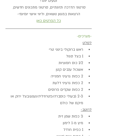
וטעים יותר!
סרטוני הדרכה תזונתיים, סרטוני מתכונים חדשים, 
הרצאות במגוון נושאים, וליווי אישי יומיומי-
כל הפרטים כאן
-מצרכים-
לסלט
ראש ברוקולי בינוני טרי
1 בצל סגול
1/2 כוס חמוציות
אשכול ענבים קטן
2 כפות גרעיני חמנייה
2 כפות גרעיני דלעת
2 כפות שקדים פרוסים
2-3 גבעולי כוסברה/פטרוזליה/נענע/בצל ירוק או 
מיקס של כולם
לרוטב-
3 כפות שמן זית
מיץ מ-1 לימון
1 כפית חרדל