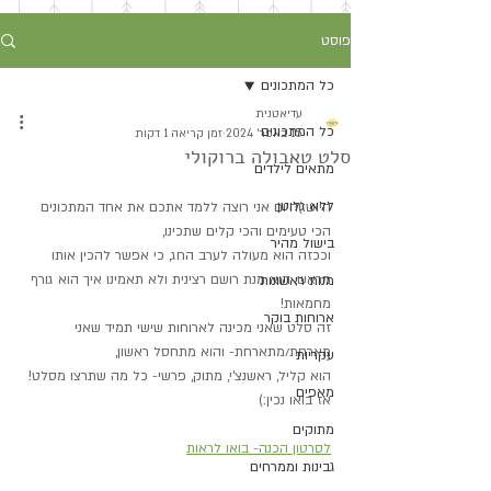
פוסט
כל המתכונים
עדיאטנית
כל המתכונים
15 באפר׳ 2024
זמן קריאה 1 דקות
סלט טאבולה ברוקולי
מתאים לילדים
ללא גלוטן
היוש:)היום אני רוצה ללמד אתכם את אחד המתכונים 
הכי טעימים והכי קלים שתכינו,
בישול מהיר
וככזה הוא מעולה לערב החג, כי אפשר להכין אותו 
מראש, הוא מנת רושם רצינית ולא תאמינו איך הוא גורף 
מנות ראשונות
מחמאות!
ארוחות בוקר
זה סלט שאני מכינה לארוחות שישי תמיד שאני 
מארחת/מתארחת- והוא מתחסל ראשון,
עקריות
הוא קליל, ראשנצ'י, מתוק, פרשי- כל מה שתרצו מסלט!
מאפים
אז בואו נכין:)
מתוקים
לסרטון הכנה- בואו לראות
גבינות וממרחים