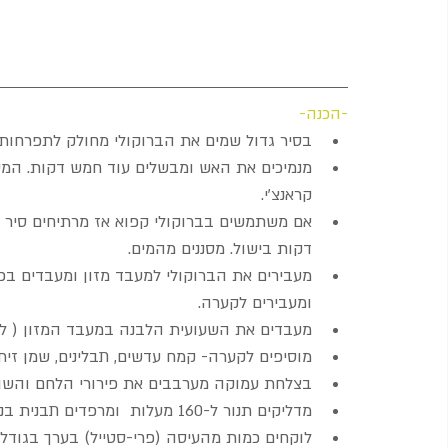
-הכנה-
בסיר גדול שמים את הברוקולי מחולק לתפרחות 
מנמיכים את האש ומבשלים עוד חמש דקות. המטר
קראנצ'י.  
דקות בישול. מסננים מהמים.
מעבירים את הברוקולי למעבד מזון ומעבדים בפ
ומעבירים לקערה.  
מעבדים את השעועית הלבנה במעבד המזון ( לא 
מוסיפים לקערה- קמח עדשים, תבלינים, שמן זית 
בצלחת עמוקה מערבבים את פירורי הלחם והשומ
מדליקים תנור ל-160 מעלות  ומרפדים תבנית בנייר אפייה.
לוקחים כמות מהעיסה (פרי-סטייל) בערך בגודל של