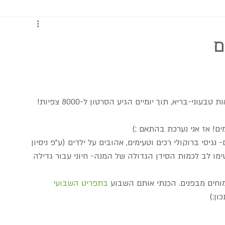
כתבות ומדריכים
ם
 מצולם של מעדן בריאות טבעוני-בריא, תוך יומיים הגיע הסרטון ל-8000 צפיות! 
ם! אז אני נערכת בהתאם :)
גיסי ברוקולי רכים וטעימים, אהובים על ילדים (ע"פ ניסיון 
ל). שימו לב לכמות הסידן הגדולה של המנה- חיוני עבור גדילה 
מוחים מבפנים. הכנתי אותם השבוע 
בתפריט השבועי
ן:) 