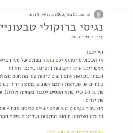
עדיאטנית
11 בינו׳ 2018
זמן קריאה 2 דקות
מתוקים
גבינות וממרחים
מרקים
סלטים ותוספות
נגיסי ברוקולי טבעוניי
עודכן:
15 באוג׳ 2024
היי לכם!
אז השבוע פירסמתי לכם 
מתכון
ממש ריגש אותי התגובות והפרגון שלכם- תודה! 
הבנתי שכנראה אתם רוצים לראות עוד מתכונים מצולמי
בינתיים אני משתפת אתכם השבוע במתכון זריז וטעים- נ
של בן 1.8 שלי, שלא הפסיק לטבול בטחינה ולזלו
של ילדים. 
מה שכיף בנגיסים הוא שהם יוצאים פריכים מבחוץ וני
והייתה הצלחה! תיהנו! החלפות ושדרוגים בסוף המתכו
-ערכים תזונתיים-ל-100 גרם-