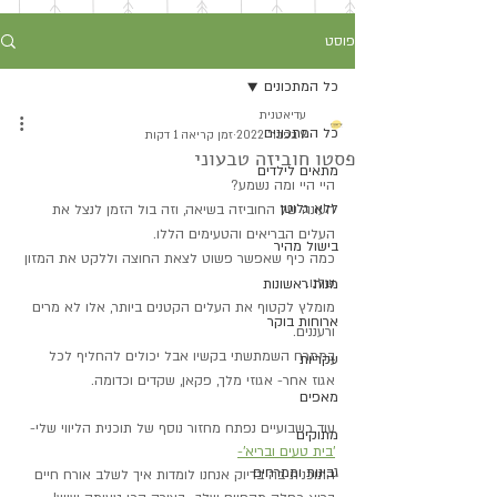
פוסט
כל המתכונים
עדיאטנית
כל המתכונים
9 בפבר׳ 2022
זמן קריאה 1 דקות
פסטו חוביזה טבעוני
מתאים לילדים
היי היי ומה נשמע?
ללא גלוטן
העונה של החוביזה בשיאה, וזה בול הזמן לנצל את 
העלים הבריאים והטעימים הללו.
בישול מהיר
כמה כיף שאפשר פשוט לצאת החוצה וללקט את המזון 
שלנו.
מנות ראשונות
מומלץ לקטוף את העלים הקטנים ביותר, אלו לא מרים 
ארוחות בוקר
ורעננים.
בממרח השמתשתי בקשיו אבל יכולים להחליף לכל 
עקריות
אגוז אחר- אגוזי מלך, פקאן, שקדים וכדומה.
מאפים
עוד כשבועיים נפתח מחזור נוסף של תוכנית הליווי שלי- 
מתוקים
'בית טעים ובריא'-
גבינות וממרחים
התוכנית בה בדיוק אנחנו לומדות איך לשלב אורח חיים 