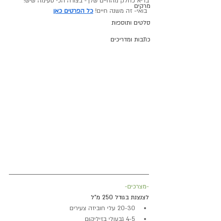
בריא כחלק מהחיים שלך- בצורה הכי טעימה שיש!
מרקים
 בואי- זה משנה חיים! 
כל הפרטים כאן
סלטים ותוספות
כתבות ומדריכים
-מצרכים-
לצנצנת בגודל 250 מ"ל
20-30 עלי חוביזה צעירים
4-5 גבעולי בזיליקום