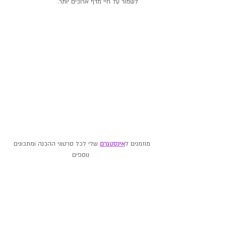
לשמור על חיי מדף ארוכים יותר.
מוזמנים ל
אינסטגרם
 שלי לכל סרטוני ההכנה ומתכונים 
נוספים
תיוגים:
שמן זית
קשיו
בזיליקום
חוביזה
מתאים לילדים
ללא גלוטן