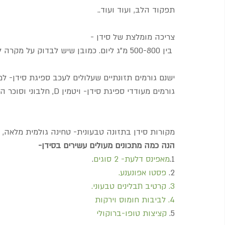
תפקוד הלב, ועוד ועוד..
צריכה מומלצת של סידן -
 בין 500-800 מ"ג ליום. כמובן שיש לבדוק על מקרה לגופו  (ילדים/ קשישים/ מחלות כרוניות ועוד)
ישנם גורמים תזונתיים שעלולים לעכב ספיגת סידן- למ
גורמים מעודדי ספיגת סידן- ויטמין D, חלבוני וסוכר החלב (לכן יש למצוא תחליפים בתזונה טבעונית)
מקורות סידן בתזונה טבעונית- טחינה גולמית מלאה, עלי
הנה כמה מתכונים מעולים עשירים בסידן-
1.
מאפינס דלעת- 2 סוגים
.
2. 
פסטו אפונענע.
3. קרטיב תבלינים טבעוני.
4. לביבות חומוס וירקות
5. 
קציצות טופו-ברוקולי