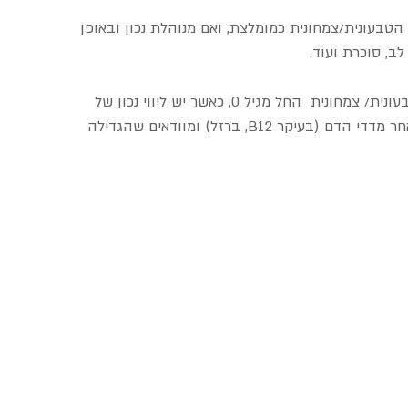
הטבעונית/צמחונית כמומלצת, ואם מנוהלת נכון ובאופן 
ב, סוכרת ועוד. 
אתחיל בהרגעה כללית- ניתן ורצוי להתחיל בתזונה טבעונית/ צמחונית  החל מגיל 0, כאשר יש ליווי נכון של 
דיאטנית קלינית שמתמחה בטבעונות, כאשר עוקבים אחר מדדי הדם (בעיקר B12, ברזל) ומוודאים שהגדילה 