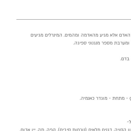
וף האדם אלא מגיע מהאדמה ומהמים. המינרלים מגיעים 
 ומערבת מספר מנגנוני ספיגה. 
בדם.
-
הסויה, דגנים מלאים (נוכחות סיבים), קפה, תה, יין אדום.