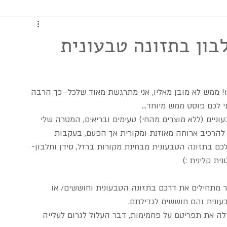
כתבות ומדריכים
בון בתזונה טבעונית
 חדש ומרגש- 3000 עוקבים- וואו! ממש לא מובן מאליו, אני מתרגשת מאוד שלכל- כך הרבה 
 לכם פוסט ממש מיוחד...
וניים (ללא מוצרים מהחי) טעימים ובריאים, המטרה שלי 
 להרכיב ארוחה מאוזנת ומקורית אך הפעם, בעקבות 
ם בתזונה הטבעונית מבחינת מקורות ברזל, סידן וחלבון- 
ית קלינית :)
שר מתחילים את דרכם בתזונה הטבעונית וחוששים/ או 
עונית והם חוששים לגדילתם.
ה את תפריטם על פחמימות, דבר העלול לגרום לעלייה 