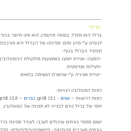
-ברזל-
ברזל הוא מינרל. בשונה מויטמין, הוא אינו מיוצר בג
לגופינו ע"י מזון ומים. ספיגתו של הברזל היא מורכבת
תפקיד הברזל בגוף- 
-הסעה/ אגירת חמצן באמצעות מולקולת ההמוגלובין 
-פעילות אנזימטית.
-יצירת אנרגיה ע"י שרשרת הנשימה בתאים.
רמות המוגלובין רצויות-
רמות דרושות –
 נשים -
 12.1 gr/dl, 
גברים –
 13.8 gr/dl - מתחת - מוגדר כאנמיה.
חסר של ברזל גורם לבנייה לא תקינה של המוגלובין.
ישנם מספר גורמים שיכולים לעכב/ לעודד ספיגת ברזל
גורמים מעכבים מהתזונה- פיטאטים/פוליפנולים- חלבון 