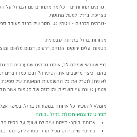
-גורמים תחרותיים - כלומר מתחרים עם הברזל על הספי
בצריכת ברזל. למשל מתוסף.
-גורמים מזרזים - ויטמין C.  חסר של ברזל מעודד ספיגת ברזל.
מקורות ברזל בתזונה טבעונית-
קטניות, עלים ירוקים, אגוזים, זרעים, דגנים מלאים ומוצר
כפי שוודאי שמתם לב, אותם גורמים שמעכבים ספיגת 
בהם- כיצד מיישבים את הסתירה? ובכן כמו דברים רבי
לא ניתן לנטרל את כל ההשפעות המאטות של ספיגת ה
ויטמין C וגם ע"י השרייה והנבטה של קטניות אשר מבטלת את ההשפעה של החומצה הפיטית שהוזכרה לעיל.
מומלץ להעשיר כל ארוחה במקורות ברזל, בעיקר אצל י
תפריט לדוגמא-תכולת ברזל גבוהה-
ארוחת בוקר- דייסת שיבולת שועל על בסיס חלב ס
ביניים- שייק ירוק מכיל תרד, פטרוזליה, תמר, 