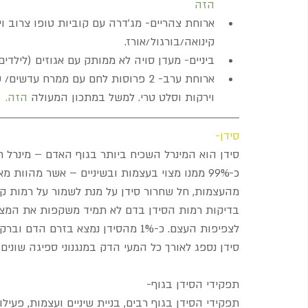
הזה
ארוחת צהריים- מג'דרה עם קוביות טופו צרוב ויר
קינואה/בורגול/אורז.  
ביניים- מעדן סויה לא ממותק עם אגוזים (לילדים-
ארוחת ערב- 2 פרוסות לחם עם ממרח עד
וירקות וסלט טרי. למשל במתכון המעולה 
הזה.
סידן- 
סידן הוא המינרל השכיח ביותר בגוף האדם – מינרל ח
כ-99% ממנו מצוי בעצמות ובשיניים – אשר מהוו
מהעצמות, חל שחרור סידן על מנת לשמור על רמות קב
בדיקות רמות הסידן בדם לא תמיד משקפות את המצב 
לצפיפות העצם. כ-1% מהסידן נמצא בזרם הדם וברקמות שונות כמו שרירים ועצבים.
סידן נספג לאורך כל המעי הדק במנגנוני ספיגה שונים.
תפקידי הסידן בגוף-
תפקידי הסידן בגוף רבים, בניית שיניים ועצמות, פעילו